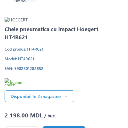
Cheie pneumatica cu impact Hoegert
HT4R621
Cod produs: HT4R621
Model: HT4R621
EAN: 5902801282652
În stoc
Disponibil în 2 magazine
2 198.00 MDL
/ buc.