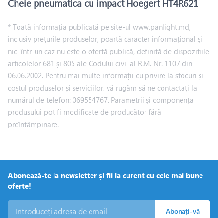
Cheie pneumatica cu impact Hoegert HT4R621
* Toată informația publicată pe site-ul www.panlight.md,
inclusiv prețurile produselor, poartă caracter informațional și
nici într-un caz nu este o ofertă publică, definită de dispozițiile
articolelor 681 și 805 ale Codului civil al R.M. Nr. 1107 din
06.06.2002. Pentru mai multe informații cu privire la stocuri și
costul produselor și serviciilor, vă rugăm să ne contactați la
numărul de telefon: 069554767. Parametrii și componența
produsului pot fi modificate de producător fără
preîntâmpinare.
Abonează-te la newsletter și fii la curent cu cele mai bune
oferte!
Abonați-vă