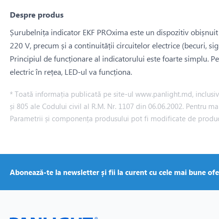
Despre produs
Șurubelnița indicator EKF PROxima este un dispozitiv obișnuit pe
220 V, precum și a continuității circuitelor electrice (becuri, sigur
Principiul de funcționare al indicatorului este foarte simplu. Pe
electric în rețea, LED-ul va funcționa.
* Toată informația publicată pe site-ul www.panlight.md, inclusiv p
și 805 ale Codului civil al R.M. Nr. 1107 din 06.06.2002. Pentru ma
Parametrii și componența produsului pot fi modificate de produ
Abonează-te la newsletter și fii la curent cu cele mai bune ofe