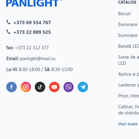
CATALOG
Becuri
+373 69 554 767
Iluminare 
+373 22 009 525
Iluminare 
Bandă LED
fax:
+373 22 312 377
Surse de 
Email:
panlight@mail.ru
LED
Lu-Vi:
8:30-18:00 /
Sâ:
8:30-15:00
Aplice si 
Lanterne ș
Prize, înt
Cabluri, fi
de distrib
Vezi toate