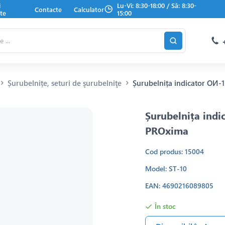
i
Lu-Vi: 8:30-18:00 / Sâ: 8:30-
Contacte
Calculator
te
15:00
Șurubelnițe, seturi de şurubelniţe
Șurubelnița indicator ОИ-
Șurubelnița ind
PROxima
Cod produs: 15004
Model: ST-10
EAN: 4690216089805
În stoc