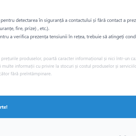
ntru detectarea în siguranță a contactului și fără contact a prezen
anțe, fire, prize) , etc.).
ntru a verifica prezența tensiunii în rețea, trebuie să atingeți cond
rețurile produselor, poartă caracter informațional și nici într-un caz
i multe informații cu privire la stocuri și costul produselor și servic
cător fără preîntâmpinare.
rte!