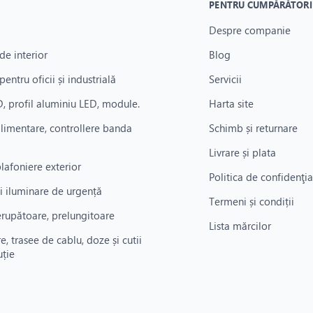
PENTRU CUMPĂRĂTORI
Despre companie
de interior
Blog
pentru oficii și industrială
Servicii
, profil aluminiu LED, module.
Harta site
alimentare, controllere banda
Schimb și returnare
Livrare și plata
plafoniere exterior
Politica de confidenţia
i iluminare de urgență
Termeni și condiții
rerupătoare, prelungitoare
Lista mărcilor
re, trasee de cablu, doze și cutii
uție