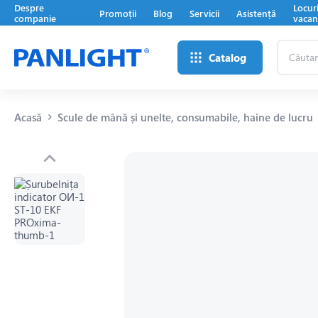
Despre
Locur
Promoții
Blog
Servicii
Asistență
companie
vacan
Căutare
Catalog
...
Acasă
Scule de mână și unelte, consumabile, haine de lucru