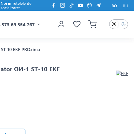
Noi în rețelele de
RO
RU
socializare:
+373 69 554 767
1 ST-10 EKF PROxima
icator ОИ-1 ST-10 EKF