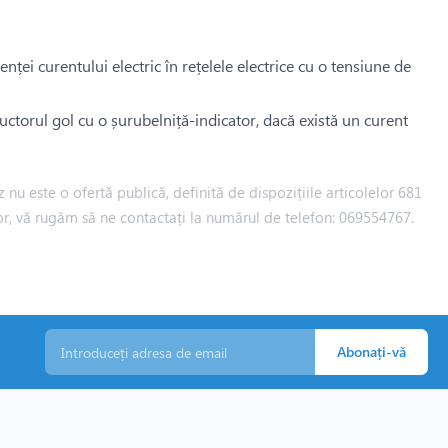
ței curentului electric în rețelele electrice cu o tensiune de
uctorul gol cu ​​o șurubelniță-indicator, dacă există un curent
 nu este o ofertă publică, definită de dispozițiile articolelor 681
iilor, vă rugăm să ne contactați la numărul de telefon: 069554767.
Abonați-vă