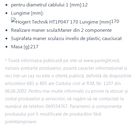
pentru diametrul cablului 1 [mm]:12
Lungime [mm]:
170
Realizare maner scula:Maner din 2 componente
Suprafata maner scula:cu invelis de plastic, cauciucat
Masa [g]:217
* Toată informația publicată pe site-ul www.panlight.md,
inclusiv prețurile produselor, poartă caracter informațional și
nici într-un caz nu este o ofertă publică, definită de dispozițiile
articolelor 681 și 805 ale Codului civil al R.M. Nr. 1107 din
06.06.2002. Pentru mai multe informații cu privire la stocuri și
costul produselor și serviciilor, vă rugăm să ne contactați la
numărul de telefon: 069554767. Parametrii și componența
produsului pot fi modificate de producător fără
preîntâmpinare.