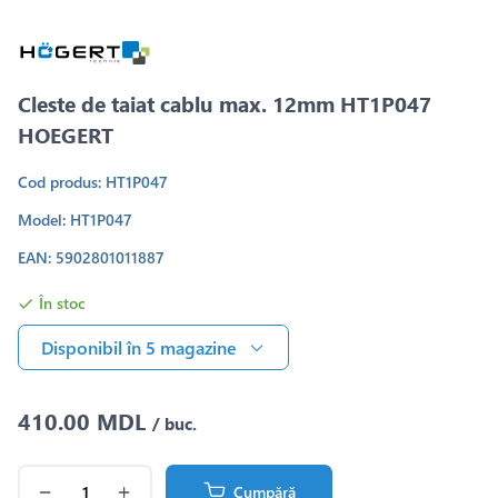
Cleste de taiat cablu max. 12mm HT1P047
HOEGERT
Cod produs: HT1P047
Model: HT1P047
EAN: 5902801011887
În stoc
Disponibil în 5 magazine
410.00 MDL
/ buc.
Cumpără