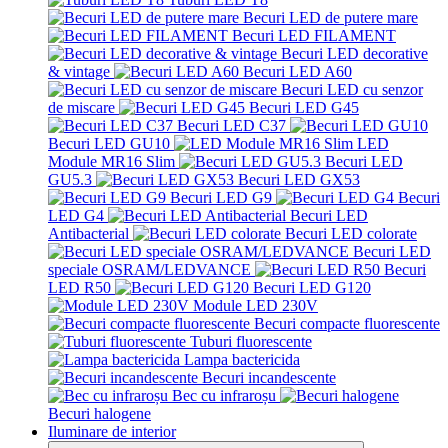
Becuri LED de putere mare
Becuri LED FILAMENT
Becuri LED decorative
& vintage
Becuri LED A60
Becuri LED cu senzor
de miscare
Becuri LED G45
Becuri LED C37
Becuri LED GU10
LED
Module MR16 Slim
Becuri LED
GU5.3
Becuri LED GX53
Becuri LED G9
Becuri
LED G4
Becuri LED
Antibacterial
Becuri LED colorate
Becuri LED
speciale OSRAM/LEDVANCE
Becuri
LED R50
Becuri LED G120
Module LED 230V
Becuri compacte fluorescente
Tuburi fluorescente
Lampa bactericida
Becuri incandescente
Bec cu infraroșu
Becuri halogene
Iluminare de interior