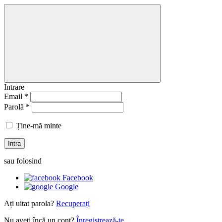
Intrare
Email *
Parolă *
Ține-mă minte
Intra
sau folosind
Facebook
Google
Ați uitat parola?
Recuperați
Nu aveți încă un cont?
Înregistrează-te