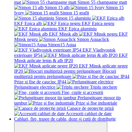
mat
Simon 55 champagne matt
Simon 15 alb
Simon 15
Ivory
Simon 15 grafit
Simon 15 aluminiu
EKF Epica alb
EKF Epica negru
EKF Epica aluminiu
EKF Minsk alb
EKF
Minsk negru
Simon Aquaclick
Simon15 Aqua
EKF Vladivostok
exterioare IP54
EKF
Minsk aplicate lemn & alb IP20
EKF Minsk aplicate negre
IP20
Blocuri
multipriză pentru prelungitoare
Prize si fise de cauciuc IP44
Prelungitoare electrice
Triplu stechere
Fise, cuple şi accesorii
Prelungitoare mosor tip
tambur
Prize şi fişe industriale
Capace de protecție priză
Accesorii cabluri de date
Cabluri, fire, trasee de cablu, doze și cutii de distribuție