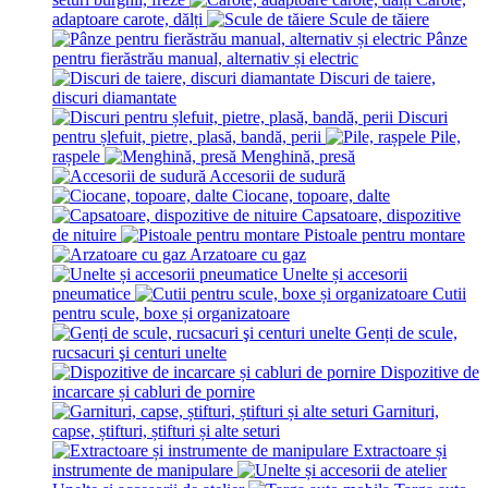
adaptoare carote, dălți
Scule de tăiere
Pânze
pentru fierăstrău manual, alternativ și electric
Discuri de taiere,
discuri diamantate
Discuri
pentru șlefuit, pietre, plasă, bandă, perii
Pile,
rașpele
Menghină, presă
Accesorii de sudură
Ciocane, topoare, dalte
Capsatoare, dispozitive
de nituire
Pistoale pentru montare
Arzatoare cu gaz
Unelte și accesorii
pneumatice
Cutii
pentru scule, boxe și organizatoare
Genți de scule,
rucsacuri şi centuri unelte
Dispozitive de
incarcare și сabluri de pornire
Garnituri,
capse, știfturi, știfturi și alte seturi
Extractoare și
instrumente de manipulare