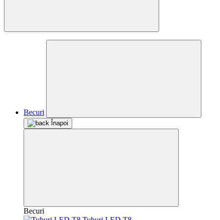
Becuri
Înapoi
Becuri
Tuburi LED T8