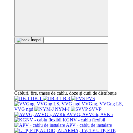
Înapoi
Cabluri, fire, trasee de cablu, doze și cutii de distribuție
ПВ-1
ПВ-3
PVS
VVGng, VVGng LS,
VVG ngd
NYM-J
SVVP
AVVG, AVVGtr, AVKtr
KGNV - cablu flexibil
APV - cablu de instalare
UTP, FTP,