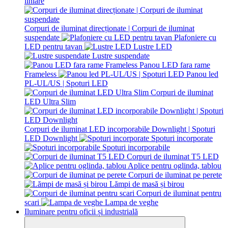
liniare
Corpuri de iluminat direcționate | Corpuri de iluminat
suspendate
Plafoniere cu
LED pentru tavan
Lustre LED
Lustre suspendate
Panou LED fara rame
Frameless
Panou led
PL-UL/US | Spoturi LED
Corpuri de iluminat
LED Ultra Slim
Corpuri de iluminat LED incorporabile Downlight | Spoturi
LED Downlight
Spoturi incorporate
Spoturi incorporabile
Corpuri de iluminat T5 LED
Aplice pentru oglinda, tablou
Corpuri de iluminat pe perete
Lămpi de masă și birou
Corpuri de iluminat pentru
scari
Lampa de veghe
Iluminare pentru oficii și industrială