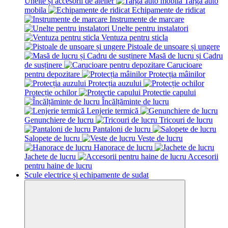
Unelte și accesorii de atelier
Targa auto
mobila
Echipamente de ridicat
Instrumente de marcare
Unelte pentru instalatori
Ventuza pentru sticla
Pistoale de unsoare și ungere
Masă de lucru și Cadru
de susținere
Carucioare
pentru depozitare
Protecția mâinilor
Protecția auzului
Protecție ochilor
Protectie capului
Încălțăminte de lucru
Lenjerie termică
Genunchiere de lucru
Tricouri de lucru
Pantaloni de lucru
Salopete de lucru
Veste de lucru
Hanorace de lucru
Jachete de lucru
Accesorii
pentru haine de lucru
Scule electrice și echipamente de sudat