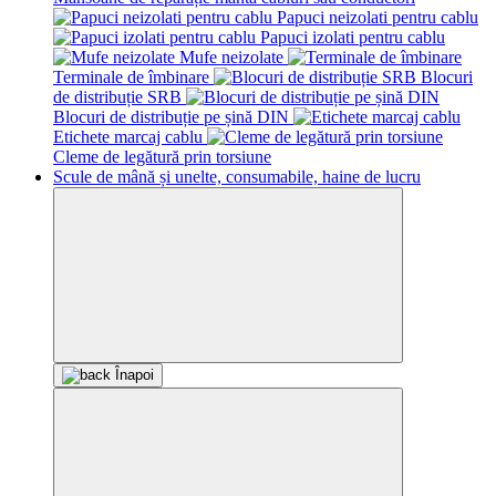
Papuci neizolati pentru cablu
Papuci izolati pentru cablu
Mufe neizolate
Terminale de îmbinare
Blocuri
de distribuție SRB
Blocuri de distribuție pe șină DIN
Etichetе marcaj cablu
Cleme de legătură prin torsiune
Scule de mână și unelte, consumabile, haine de lucru
Înapoi