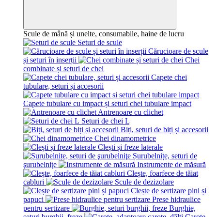
Scule de mână și unelte, consumabile, haine de lucru
Seturi de scule
Cărucioare de scule
și seturi în inserții
Chei
combinate și seturi de chei
Capete chei
tubulare, seturi și accesorii
Capete tubulare cu impact și seturi chei tubulare impact
Antrenoare cu clichet
Seturi de chei L
Biți, seturi de biți și accesorii
Chei dinamometrice
Clești și freze laterale
Șurubelnițe, seturi de
şurubelniţe
Instrumente de măsură
Clește, foarfece de tăiat
cabluri
Scule de dezizolare
Clește de sertizare pini și
papuci
Prese hidraulice
pentru sertizare
Burghie,
seturi burghii, freze
Carote,