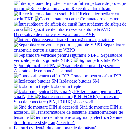
întrerupătoare de protecție
motor
Relee de automatizare
Relee intermediare cu
soclu EKF
Comutatoare cu came
Întrerupătoare de sfârșit de
cursă
Dispozitive de intrare rezervă automată AVR
Întrerupătoare-separatoare
Separatoare
orizontale pentru sigurante УВРЭ
Separatoare
verticale pentru siguranțe УВРЭ
Siguranțe fuzibile PPN
Aparatele de comandă și semnal
Conectori pentru cablu JXB
Izolatoare butoias SM
Izolatori in trepte
Izolatoare pentru DIN-
sina N, PE
Șina de conectare (PIN, FORK) și accesorii
Şină de montare DIN si
accesorii
Transformatoare de
tensiune
Semne
de informare si siguranță electrică
Panouri evidență, dulapuri, aparate de măsură