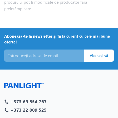
produsului pot fi modificate de producător fără
preîntâmpinare.
Abonează-te la newsletter și fii la curent cu cele mai bune
oferte!
Abonați-vă
+373 69 554 767
+373 22 009 525