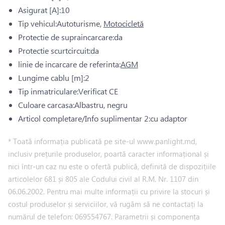
Asigurat [A]:10
Tip vehicul:Autoturisme,
Motocicletă
Protectie de supraincarcare:da
Protectie scurtcircuit:da
linie de incarcare de referinta:
AGM
Lungime cablu [m]:2
Tip inmatriculare:Verificat CE
Culoare carcasa:Albastru, negru
Articol completare/Info suplimentar 2:cu adaptor
* Toată informația publicată pe site-ul www.panlight.md,
inclusiv prețurile produselor, poartă caracter informațional și
nici într-un caz nu este o ofertă publică, definită de dispozițiile
articolelor 681 și 805 ale Codului civil al R.M. Nr. 1107 din
06.06.2002. Pentru mai multe informații cu privire la stocuri și
costul produselor și serviciilor, vă rugăm să ne contactați la
numărul de telefon: 069554767. Parametrii și componența