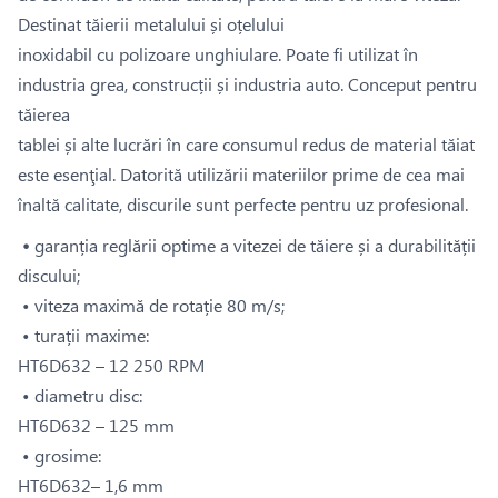
Destinat tăierii metalului și oțelului
inoxidabil cu polizoare unghiulare. Poate fi utilizat în
industria grea, construcții și industria auto. Conceput pentru
tăierea
tablei și alte lucrări în care consumul redus de material tăiat
este esenţial. Datorită utilizării materiilor prime de cea mai
înaltă calitate, discurile sunt perfecte pentru uz profesional.
•
garanția reglării optime a vitezei de tăiere și a durabilității
discului;
• viteza maximă de rotație 80 m/s;
• turații maxime:
HT6D632 – 12 250 RPM
• diametru disc:
HT6D632 – 125 mm
• grosime:
HT6D632– 1,6 mm