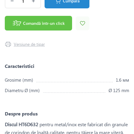
Cumpără
Comandă într-un click
Versiune de tipar
Caracteristici
Grosime (mm)
1.6 мм
Diametru Ø (mm)
Ø 125 mm
Despre produs
Discul HT6D632
pentru metal/inox este fabricat din granule
de corindon de înaltă calitate, pentru tăiere la mare viteză.