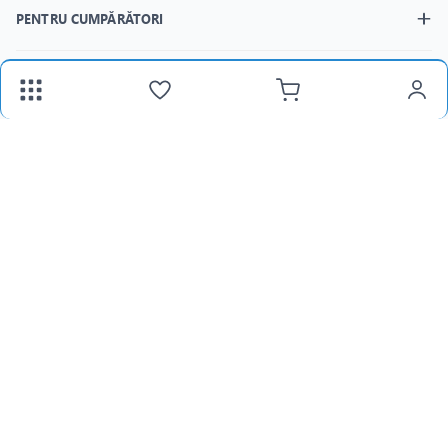
PENTRU CUMPĂRĂTORI
MAGAZINELE
fax:
+373 22 312 377
Email:
panlight@mail.ru
Lu-Vi:
8:30-18:00 /
Sâ:
8:30-15:00
Toate prețurile includ TVA