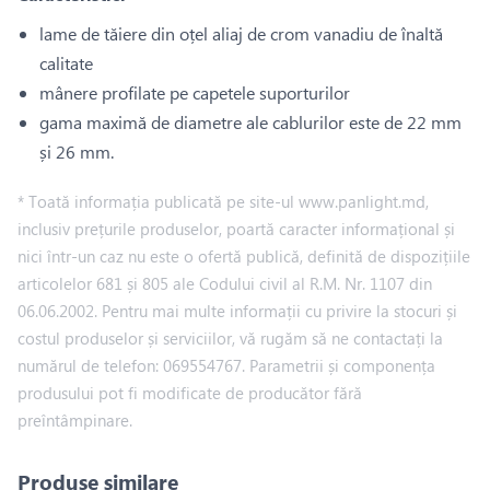
lame de tăiere din oțel aliaj de crom vanadiu de înaltă
calitate
mânere profilate pe capetele suporturilor
gama maximă de diametre ale cablurilor este de 22 mm
și 26 mm.
* Toată informația publicată pe site-ul www.panlight.md,
inclusiv prețurile produselor, poartă caracter informațional și
nici într-un caz nu este o ofertă publică, definită de dispozițiile
articolelor 681 și 805 ale Codului civil al R.M. Nr. 1107 din
06.06.2002. Pentru mai multe informații cu privire la stocuri și
costul produselor și serviciilor, vă rugăm să ne contactați la
numărul de telefon: 069554767. Parametrii și componența
produsului pot fi modificate de producător fără
preîntâmpinare.
Produse similare