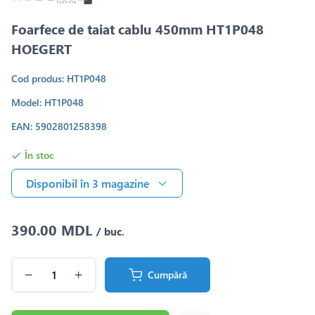
Foarfece de taiat cablu 450mm HT1P048
HOEGERT
Cod produs: HT1P048
Model: HT1P048
EAN: 5902801258398
În stoc
Disponibil în 3 magazine
390.00 MDL
/ buc.
Cumpără