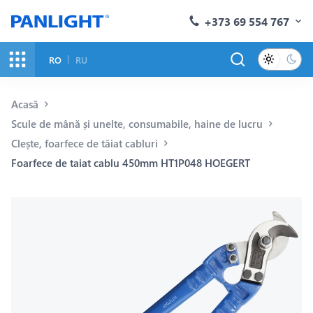
+373 69 554 767
RO
RU
Acasă
Scule de mână și unelte, consumabile, haine de lucru
Clește, foarfece de tăiat cabluri
Foarfece de taiat cablu 450mm HT1P048 HOEGERT