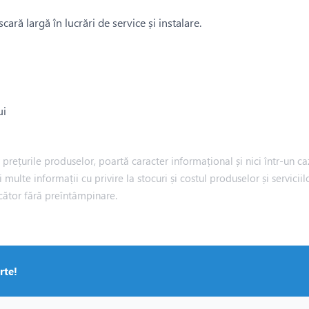
cară largă în lucrări de service și instalare.
ui
rețurile produselor, poartă caracter informațional și nici într-un caz
i multe informații cu privire la stocuri și costul produselor și servic
cător fără preîntâmpinare.
rte!