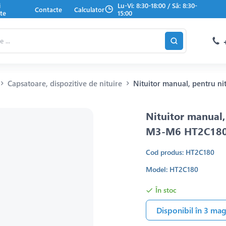
i
Lu-Vi: 8:30-18:00 / Sâ: 8:30-
Contacte
Calculator
te
15:00
Capsatoare, dispozitive de nituire
Nituitor manual, pentru ni
Nituitor manual, 
M3-M6 HT2C18
Cod produs: HT2C180
Model: HT2C180
În stoc
Disponibil în 3 ma