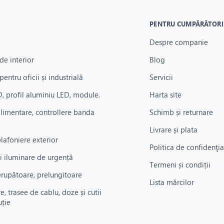
PENTRU CUMPĂRĂTORI
Despre companie
de interior
Blog
pentru oficii și industrială
Servicii
, profil aluminiu LED, module.
Harta site
alimentare, controllere banda
Schimb și returnare
Livrare și plata
plafoniere exterior
Politica de confidenţia
i iluminare de urgență
Termeni și condiții
rerupătoare, prelungitoare
Lista mărcilor
re, trasee de cablu, doze și cutii
uție