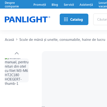
Despre
Locur
Promoții
Blog
Servicii
Asistență
companie
vacan
Căutare
Catalog
...
Acasă
Scule de mână și unelte, consumabile, haine de lucru