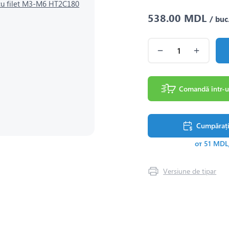
538.00 MDL
/ buc
Comandă într-u
Cumpărați 
от 51 MDL
Versiune de tipar