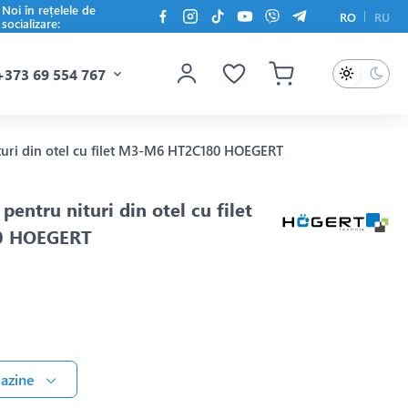
Noi în rețelele de
RO
RU
socializare:
+373 69 554 767
turi din otel cu filet M3-M6 HT2C180 HOEGERT
pentru nituri din otel cu filet
0 HOEGERT
gazine