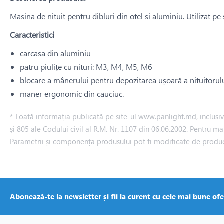
Masina de nituit pentru dibluri din otel si aluminiu. Utilizat pe s
Caracteristici
carcasa din aluminiu
patru piulițe cu nituri: M3, M4, M5, M6
blocare a mânerului pentru depozitarea ușoară a nituitorul
maner ergonomic din cauciuc.
* Toată informația publicată pe site-ul www.panlight.md, inclusiv p
și 805 ale Codului civil al R.M. Nr. 1107 din 06.06.2002. Pentru ma
Parametrii și componența produsului pot fi modificate de produ
Abonează-te la newsletter și fii la curent cu cele mai bune ofe