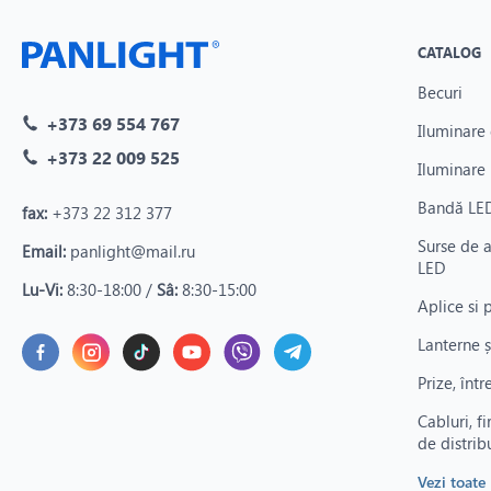
CATALOG
Becuri
+373 69 554 767
Iluminare 
+373 22 009 525
Iluminare 
Bandă LED
fax:
+373 22 312 377
Surse de 
Email:
panlight@mail.ru
LED
Lu-Vi:
8:30-18:00 /
Sâ:
8:30-15:00
Aplice si 
Lanterne ș
Prize, înt
Cabluri, fi
de distrib
Vezi toate