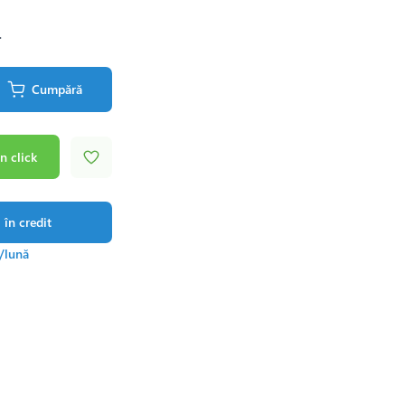
.
Cumpără
n click
în credit
/lună