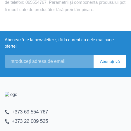
de telefon: 069554767. Parametrii și componența produsului pot
fi modificate de producător fără preîntâmpinare.
Abonează-te la newsletter și fii la curent cu cele mai bune
oferte!
Abonați-vă
+373 69 554 767
+373 22 009 525