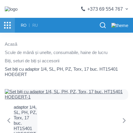
+373 69 554 767
RO
RU
Acasă
Scule de mână și unelte, consumabile, haine de lucru
Biți, seturi de biți și accesorii
Set biți cu adaptor 1/4, SL, PH, PZ, Torx, 17 buc. HT1S401
HOEGERT