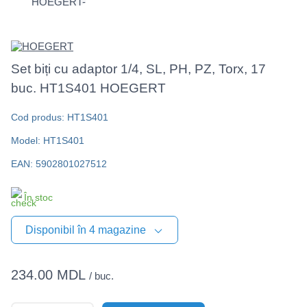
Set biți cu adaptor 1/4, SL, PH, PZ, Torx, 17
buc. HT1S401 HOEGERT
Cod produs: HT1S401
Model: HT1S401
EAN: 5902801027512
În stoc
Disponibil în 4 magazine
234.00 MDL
/ buc.