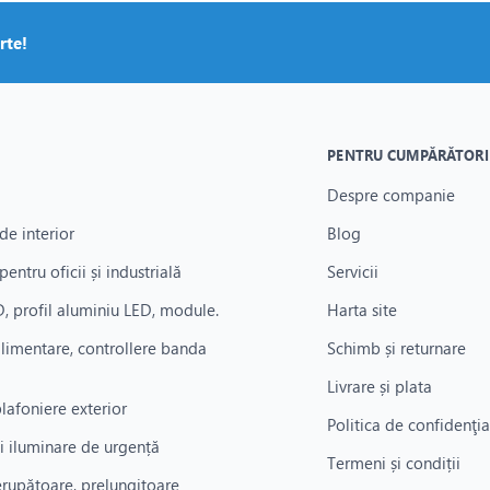
rte!
PENTRU CUMPĂRĂTORI
Despre companie
de interior
Blog
pentru oficii și industrială
Servicii
, profil aluminiu LED, module.
Harta site
alimentare, controllere banda
Schimb și returnare
Livrare și plata
plafoniere exterior
Politica de confidenţia
i iluminare de urgență
Termeni și condiții
rerupătoare, prelungitoare