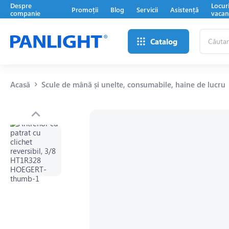
Despre
Locur
Promoții
Blog
Servicii
Asistență
companie
vacan
Căutare
Catalog
...
Acasă
Scule de mână și unelte, consumabile, haine de lucru