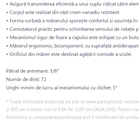
• Asigură transmiterea eficientă a unui cuplu ridicat către eleme
• Corpul este realizat din oțel crom-vanadiu rezistent
• Forma curbată a mânerului sporește confortul și ușurința în u
• Comutatorul practic pentru schimbarea sensului de rotație p
• Mecanismul sigur de fixare a capului este echipat cu un bu
• Mânerul ergonomic, bicomponent, cu suprafață antiderapantă
• Orificiul din mâner este destinat agățării comode a sculei
Pătrat de antrenare: 3/8"
Număr de dinți: 72
Unghi minim de lucru al mecanismului cu clichet: 5°
* Toată informația publicată pe site-ul www.panlight.md, inclusiv p
și 805 ale Codului civil al R.M. Nr. 1107 din 06.06.2002. Pentru ma
Parametrii și componența produsului pot fi modificate de produ