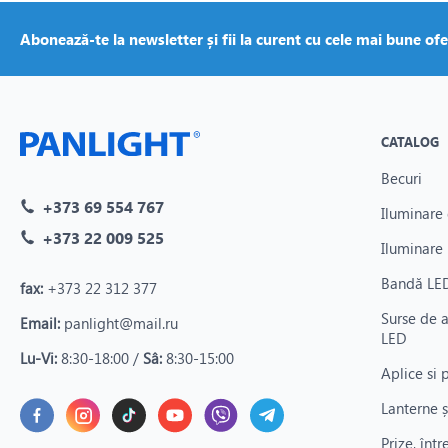
Abonează-te la newsletter și fii la curent cu cele mai bune ofe
CATALOG
Becuri
+373 69 554 767
Iluminare 
+373 22 009 525
Iluminare 
Bandă LED
fax:
+373 22 312 377
Surse de 
Email:
panlight@mail.ru
LED
Lu-Vi:
8:30-18:00 /
Sâ:
8:30-15:00
Aplice si 
Lanterne ș
Prize, înt