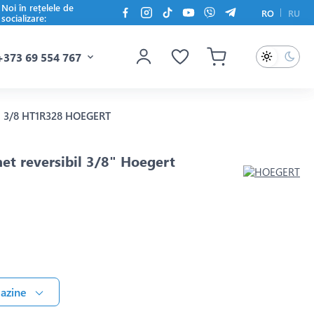
Noi în rețelele de
RO
RU
socializare:
+373 69 554 767
il, 3/8 HT1R328 HOEGERT
het reversibil 3/8" Hoegert
gazine