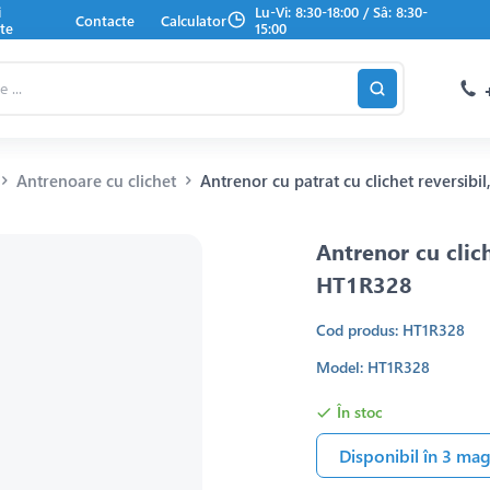
i
Lu-Vi: 8:30-18:00 / Sâ: 8:30-
Contacte
Calculator
te
15:00
Antrenoare cu clichet
Antrenor cu patrat cu clichet reversib
Antrenor cu clic
HT1R328
Cod produs: HT1R328
Model: HT1R328
În stoc
Disponibil în 3 ma