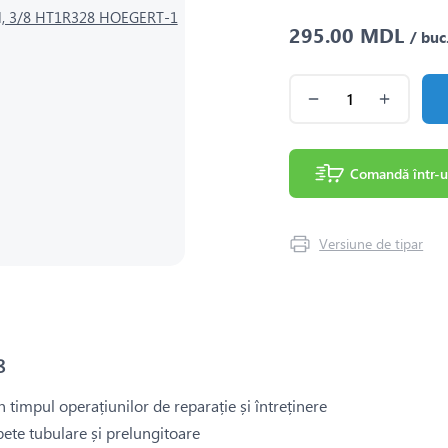
295.00 MDL
/ buc
Comandă într-u
Versiune de tipar
8
în timpul operațiunilor de reparație și întreținere
ete tubulare și prelungitoare