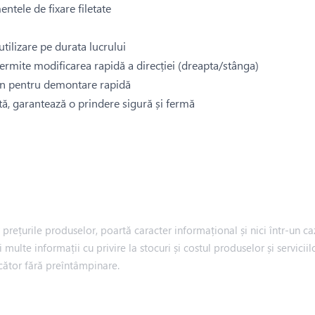
ntele de fixare filetate
tilizare pe durata lucrului
ermite modificarea rapidă a direcției (dreapta/stânga)
ton pentru demontare rapidă
, garantează o prindere sigură și fermă
rețurile produselor, poartă caracter informațional și nici într-un caz
i multe informații cu privire la stocuri și costul produselor și servic
cător fără preîntâmpinare.