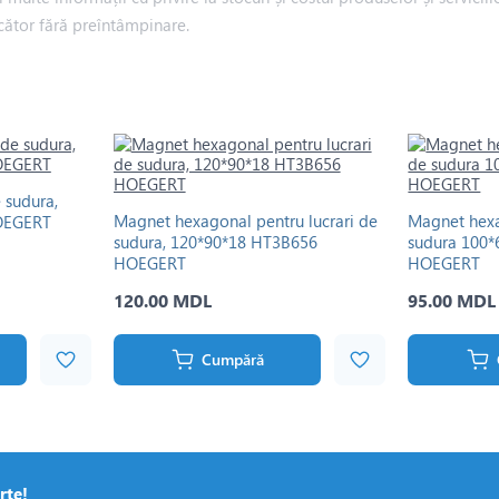
cător fără preîntâmpinare.
 sudura,
Magnet hexagonal pentru lucrari de
Magnet hexa
OEGERT
sudura, 120*90*18 HT3B656
sudura 100
HOEGERT
HOEGERT
120.00 MDL
95.00 MDL
Cumpără
rte!