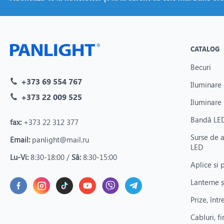
CATALOG
Becuri
+373 69 554 767
Iluminare 
+373 22 009 525
Iluminare 
Bandă LED
fax:
+373 22 312 377
Surse de 
Email:
panlight@mail.ru
LED
Lu-Vi:
8:30-18:00 /
Sâ:
8:30-15:00
Aplice si 
Lanterne ș
Prize, înt
Cabluri, fi