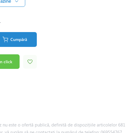
gazine
.
Cumpără
n click
 nu este o ofertă publică, definită de dispozițiile articolelor 681
iilor, vă rugăm să ne contactați la numărul de telefon: 069554767.