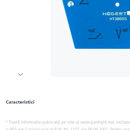
Caracteristici
* Toată informația publicată pe site-ul www.panlight.md, inclusiv p
și 805 ale Codului civil al R.M. Nr. 1107 din 06.06.2002. Pentru ma