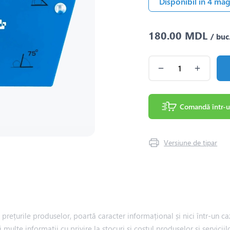
Disponibil în 4 ma
180.00 MDL
/ buc
Comandă într-u
Versiune de tipar
rețurile produselor, poartă caracter informațional și nici într-un caz
i multe informații cu privire la stocuri și costul produselor și servic