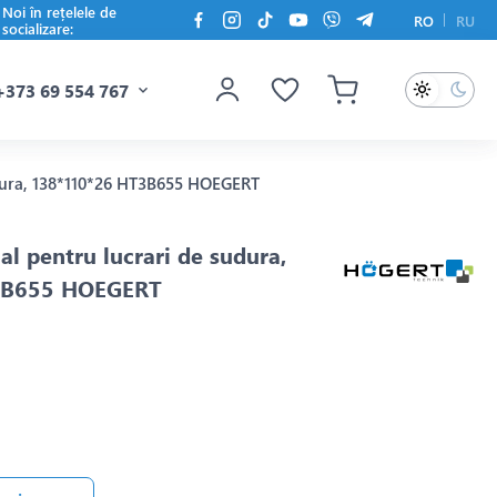
Noi în rețelele de
RO
RU
socializare:
+373 69 554 767
dura, 138*110*26 HT3B655 HOEGERT
l pentru lucrari de sudura,
3B655 HOEGERT