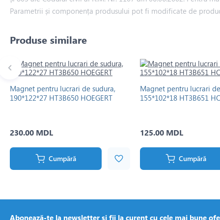
Parametrii și componența produsului pot fi modificate de produ
Produse similare
Magnet pentru lucrari de sudura,
Magnet pentru lucrari de
190*122*27 HT3B650 HOEGERT
155*102*18 HT3B651 H
230.00 MDL
125.00 MDL
Cumpără
Cumpără
Abonează-te la newsletter și fii la curent cu cele mai bune ofe