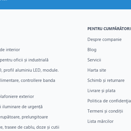
PENTRU CUMPĂRĂTORI
Despre companie
de interior
Blog
pentru oficii și industrială
Servicii
, profil aluminiu LED, module.
Harta site
alimentare, controllere banda
Schimb și returnare
Livrare și plata
plafoniere exterior
Politica de confidenţia
i iluminare de urgență
Termeni și condiții
rerupătoare, prelungitoare
Lista mărcilor
re, trasee de cablu, doze și cutii