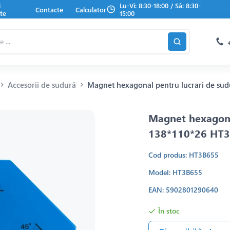
i
Lu-Vi: 8:30-18:00 / Sâ: 8:30-
Contacte
Calculator
te
15:00
Accesorii de sudură
Magnet hexagonal pentru lucrari de su
Magnet hexagona
138*110*26 HT
Cod produs: HT3B655
Model: HT3B655
EAN: 5902801290640
În stoc