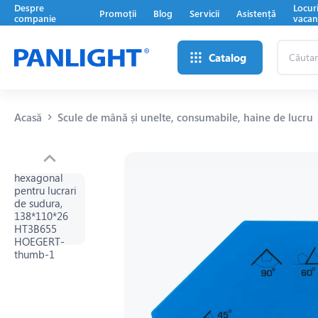
Despre
Locur
Promoții
Blog
Servicii
Asistență
companie
vacan
Căutare
Catalog
...
Acasă
Scule de mână și unelte, consumabile, haine de lucru