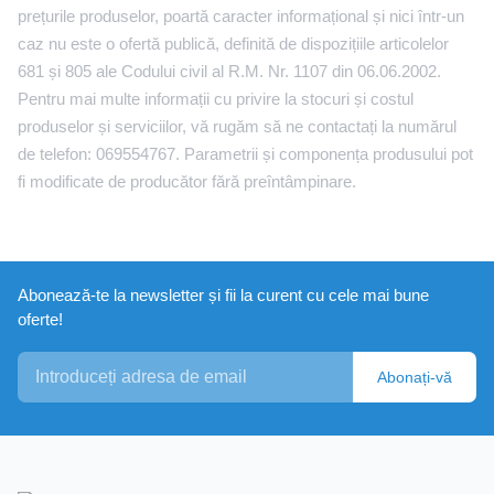
prețurile produselor, poartă caracter informațional și nici într-un
caz nu este o ofertă publică, definită de dispozițiile articolelor
681 și 805 ale Codului civil al R.M. Nr. 1107 din 06.06.2002.
Pentru mai multe informații cu privire la stocuri și costul
produselor și serviciilor, vă rugăm să ne contactați la numărul
de telefon: 069554767. Parametrii și componența produsului pot
fi modificate de producător fără preîntâmpinare.
Abonează-te la newsletter și fii la curent cu cele mai bune
oferte!
Abonați-vă