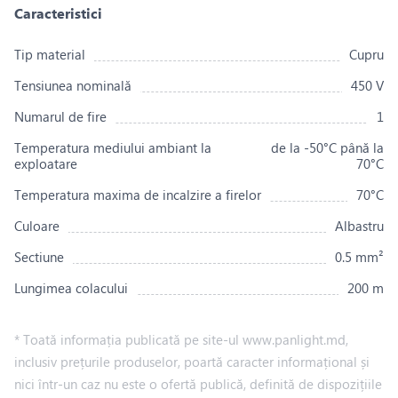
Caracteristici
Tip material
Cupru
Tensiunea nominală
450 V
Numarul de fire
1
Temperatura mediului ambiant la
de la -50°С până la
exploatare
70°С
Temperatura maxima de incalzire a firelor
70°С
Culoare
Albastru
Sectiune
0.5 mm²
Lungimea colacului
200 m
* Toată informația publicată pe site-ul www.panlight.md,
inclusiv prețurile produselor, poartă caracter informațional și
nici într-un caz nu este o ofertă publică, definită de dispozițiile