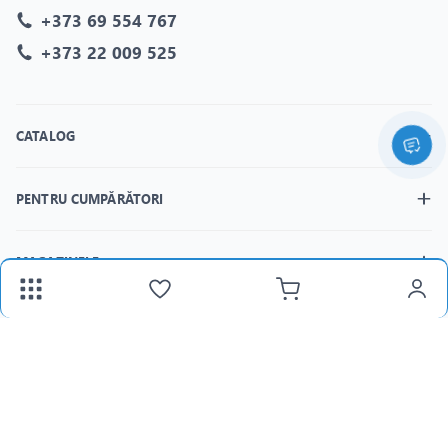
+373 69 554 767
+373 22 009 525
CATALOG
PENTRU CUMPĂRĂTORI
MAGAZINELE
fax:
+373 22 312 377
Email:
panlight@mail.ru
Lu-Vi:
8:30-18:00 /
Sâ:
8:30-15:00