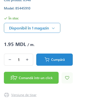
Model: 85445910
În stoc
Disponibil în 1 magazin
1.95 MDL
/ m.
Cumpără
Comandă într-un click
Versiune de tipar