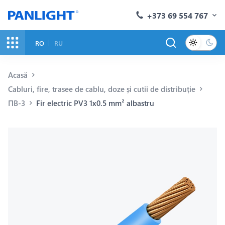
+373 69 554 767
RO
RU
Acasă
Cabluri, fire, trasee de cablu, doze și cutii de distribuție
ПВ-3
Fir electric PV3 1x0.5 mm² albastru