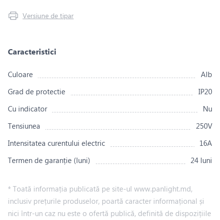
Versiune de tipar
Caracteristici
Culoare
Alb
Grad de protectie
IP20
Сu indicator
Nu
Tensiunea
250V
Intensitatea curentului electric
16A
Termen de garanție (luni)
24 luni
* Toată informația publicată pe site-ul www.panlight.md,
inclusiv prețurile produselor, poartă caracter informațional și
nici într-un caz nu este o ofertă publică, definită de dispozițiile