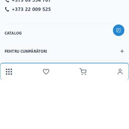
+373 22 009 525
CATALOG
PENTRU CUMPĂRĂTORI
MAGAZINELE
fax:
+373 22 312 377
Email:
panlight@mail.ru
Lu-Vi:
8:30-18:00 /
Sâ:
8:30-15:00