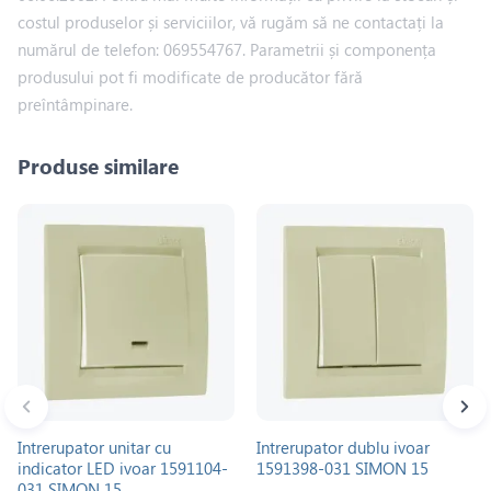
costul produselor și serviciilor, vă rugăm să ne contactați la
numărul de telefon: 069554767. Parametrii și componența
produsului pot fi modificate de producător fără
preîntâmpinare.
Produse similare
Intrerupator unitar cu
Intrerupator dublu ivoar
indicator LED ivoar 1591104-
1591398-031 SIMON 15
031 SIMON 15