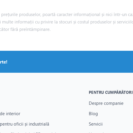
rețurile produselor, poartă caracter informațional și nici într-un caz
i multe informații cu privire la stocuri și costul produselor și servic
cător fără preîntâmpinare.
rte!
PENTRU CUMPĂRĂTORI
Despre companie
de interior
Blog
pentru oficii și industrială
Servicii