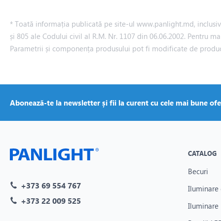
* Toată informația publicată pe site-ul www.panlight.md, inclusiv p
și 805 ale Codului civil al R.M. Nr. 1107 din 06.06.2002. Pentru ma
Parametrii și componența produsului pot fi modificate de produ
Abonează-te la newsletter și fii la curent cu cele mai bune ofe
CATALOG
Becuri
+373 69 554 767
Iluminare 
+373 22 009 525
Iluminare 