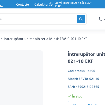
i
Lu-Vi: 8:30-18:00 / Sâ: 8:30-
Contacte
Calculator
te
15:00
Întrerupător unitar alb seria Minsk ERV10-021-10 EKF
Întrerupător uni
021-10 EKF
Cod produs: 14406
Model: ERV10-021-10
EAN: 4690216129365
În stoc