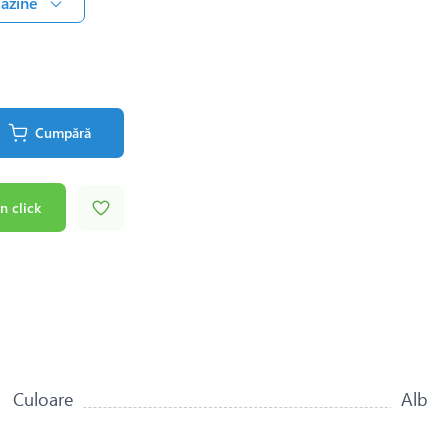
gazine
Cumpără
n click
Culoare
Alb