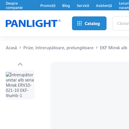
Despre
Locur
Promoții
Blog
Servicii
Asistență
companie
vacan
Căutare
Catalog
...
Acasă
Prize, întrerupătoare, prelungitoare
EKF Minsk alb