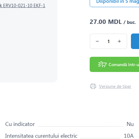
Disponibil în 5 ma
27.00 MDL
/ buc.
Comandă într-u
Versiune de tipar
Сu indicator
Nu
Intensitatea curentului electric
10A