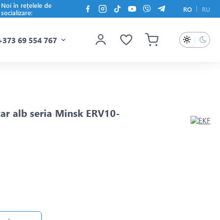
Noi în rețelele de
RO
RU
socializare:
+373 69 554 767
tar alb seria Minsk ERV10-