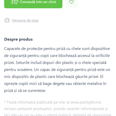
Comandă într-un click
Versiune de tipar
Despre produs
Capacele de protecție pentru priză cu cheie sunt dispozitive
de siguranță pentru copii care blochează accesul la orificiile
prizei. Seturile includ dopuri din plastic și o cheie specială
pentru scoatere. Un capac de siguranță pentru priză este un
mic dispozitiv de plastic care blochează găurile prizei. El
oprește copiii mici să bage degete sau obiecte metalice în
priză și să se curenteze.
* Toată informația publicată pe site-ul www.panlight.md,
inclusiv prețurile produselor, poartă caracter informațional și
nici într-un caz nu este o ofertă publică, definită de dispozițiile