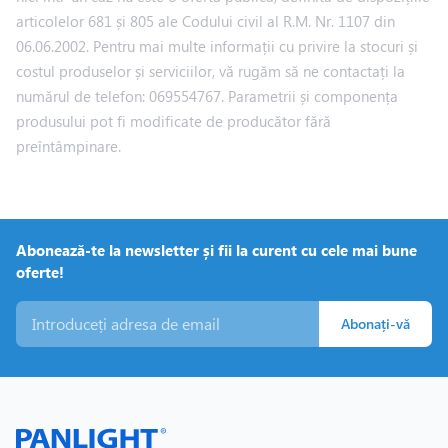
articolelor 681 și 805 ale Codului civil al R.M. Nr. 1107 din
06.06.2002. Pentru mai multe informații cu privire la stocuri și
costul produselor și serviciilor, vă rugăm să ne contactați la
numărul de telefon: 069554767. Parametrii și componența
produsului pot fi modificate de producător fără
preîntâmpinare.
Abonează-te la newsletter și fii la curent cu cele mai bune
oferte!
Abonați-vă