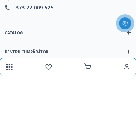
+373 22 009 525
CATALOG
PENTRU CUMPĂRĂTORI
MAGAZINELE
fax:
+373 22 312 377
Email:
panlight@mail.ru
Lu-Vi:
8:30-18:00 /
Sâ:
8:30-15:00