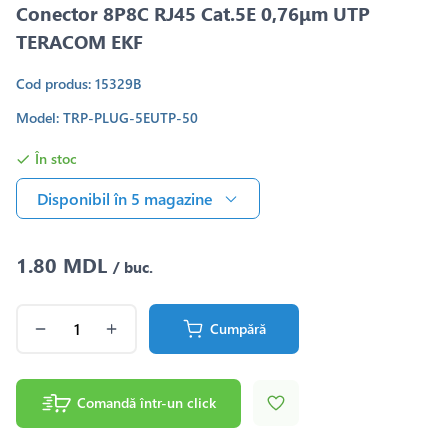
Conector 8P8C RJ45 Cat.5E 0,76μm UTP
TERACOM EKF
Cod produs: 15329B
Model: TRP-PLUG-5EUTP-50
În stoc
Disponibil în 5 magazine
1.80 MDL
/ buc.
Cumpără
Comandă într-un click