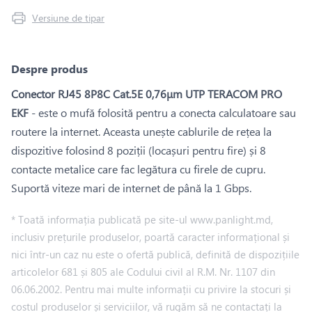
Versiune de tipar
Despre produs
Conector RJ45 8P8C Cat.5E 0,76μm UTP TERACOM PRO
EKF
- este o mufă folosită pentru a conecta calculatoare sau
routere la internet. Aceasta unește cablurile de rețea la
dispozitive folosind 8 poziții (locașuri pentru fire) și 8
contacte metalice care fac legătura cu firele de cupru.
Suportă viteze mari de internet de până la 1 Gbps.
* Toată informația publicată pe site-ul www.panlight.md,
inclusiv prețurile produselor, poartă caracter informațional și
nici într-un caz nu este o ofertă publică, definită de dispozițiile
articolelor 681 și 805 ale Codului civil al R.M. Nr. 1107 din
06.06.2002. Pentru mai multe informații cu privire la stocuri și
costul produselor și serviciilor, vă rugăm să ne contactați la