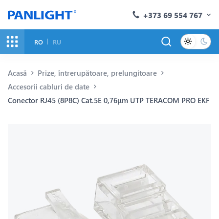
+373 69 554 767
RO
RU
Acasă
Prize, întrerupătoare, prelungitoare
Accesorii cabluri de date
Conector RJ45 (8P8C) Cat.5E 0,76μm UTP TERACOM PRO EKF