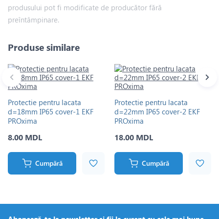
produsului pot fi modificate de producător fără
preîntâmpinare.
Produse similare
Protectie pentru lacata
Protectie pentru lacata
d=18mm IP65 cover-1 EKF
d=22mm IP65 cover-2 EKF
PROxima
PROxima
8.00 MDL
18.00 MDL
Cumpără
Cumpără
Abonează-te la newsletter și fii la curent cu cele mai bune