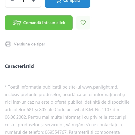
Cumpără
Comandă într-un click
Versiune de tipar
Caracteristici
* Toată informația publicată pe site-ul www.panlight.md,
inclusiv prețurile produselor, poartă caracter informațional și
nici într-un caz nu este o ofertă publică, definită de dispozițiile
articolelor 681 și 805 ale Codului civil al R.M. Nr. 1107 din
06.06.2002. Pentru mai multe informații cu privire la stocuri și
costul produselor și serviciilor, vă rugăm să ne contactați la
numărul de telefon: 069554767. Parametrii și componența