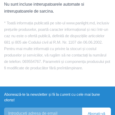
Nu sunt incluse intrerupatoarele automate si
intrerupatoarele de sarcina.
* Toată informația publicată pe site-ul www.panlight.md, inclusiv
prețurile produselor, poartă caracter informațional și nici într-un
caz nu este o ofertă publică, definită de dispozițiile articolelor
681 și 805 ale Codului civil al R.M. Nr. 1107 din 06.06.2002.
Pentru mai multe informații cu privire la stocuri și costul
produselor și serviciilor, vă rugăm să ne contactați la numărul
de telefon: 069554767. Parametrii și componența produsului pot
fi modificate de producător fără preîntâmpinare.
Abonează-te la newsletter și fii la curent cu cele mai bune
oferte!
Abonați-vă