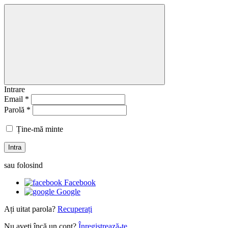
Intrare
Email *
Parolă *
Ține-mă minte
Intra
sau folosind
Facebook
Google
Ați uitat parola?
Recuperați
Nu aveți încă un cont?
Înregistrează-te