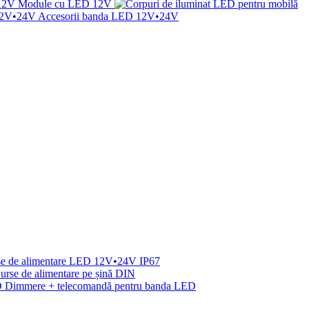
Module cu LED 12V
Accesorii banda LED 12V•24V
se de alimentare LED 12V•24V IP67
urse de alimentare pe șină DIN
 Dimmere + telecomandă pentru banda LED