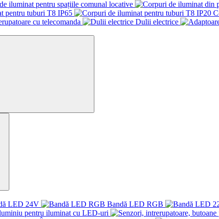
de iluminat pentru spațiile comunal locative
t pentru tuburi T8 IP65
C
rerupatoare cu telecomanda
Dulii electrice
dă LED 24V
Bandă LED RGB
aluminiu pentru iluminat cu LED-uri