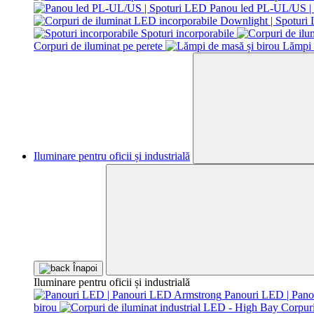
Panou led PL-UL/US |
Spoturi incorporabile
Corpuri de iluminat pe perete
Lămpi 
Iluminare pentru oficii și industrială
Înapoi
Iluminare pentru oficii și industrială
Panouri LED | Pan
birou
Corpuri