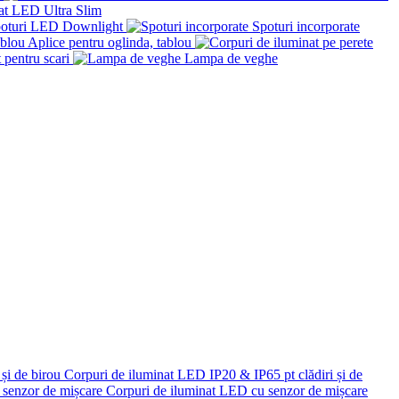
at LED Ultra Slim
Spoturi LED Downlight
Spoturi incorporate
Aplice pentru oglinda, tablou
 pentru scari
Lampa de veghe
Corpuri de iluminat LED IP20 & IP65 pt clădiri și de
Corpuri de iluminat LED cu senzor de mișcare