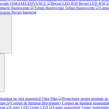
speciale OSRAM/LEDVANCE
Becuri LED R50
mpacte fluorescente
Tuburi fluorescente
Becuri halogene
iluminat pe șină magnetică Ultra Slim
iare
avan
Lustre LED
Lustre suspendate