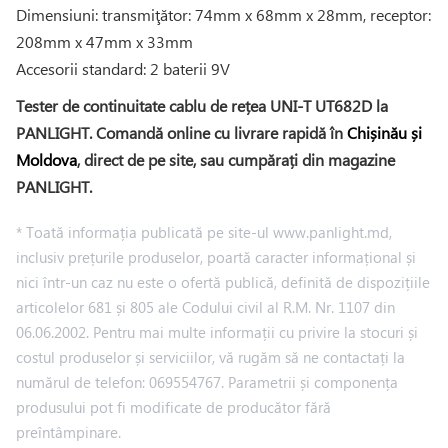
Dimensiuni: transmiţător: 74mm x 68mm x 28mm, receptor:
208mm x 47mm x 33mm
Accesorii standard: 2 baterii 9V
Tester de continuitate cablu de rețea UNI-T UT682D la
PANLIGHT. Comandă online cu livrare rapidă în
Chișinău și
Moldova
, direct de pe site, sau cumpărați din magazine
PANLIGHT.
* Toată informația publicată pe site-ul www.panlight.md,
inclusiv prețurile produselor, poartă caracter informațional și
nici într-un caz nu este o ofertă publică, definită de dispozițiile
articolelor 681 și 805 ale Codului civil al R.M. Nr. 1107 din
06.06.2002. Pentru mai multe informații cu privire la stocuri și
costul produselor și serviciilor, vă rugăm să ne contactați la
numărul de telefon: 069554767. Parametrii și componența
produsului pot fi modificate de producător fără
preîntâmpinare.