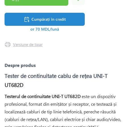
Cumpărați în credit
от 70 MDL/lună
Versiune de tipar
Despre produs
Tester de continuitate cablu de rețea UNI-T
UT682D
Testerul de continuitate UNI-T UT682D
este un dispozitiv
profesional, format din emițător și receptor, ce testează și
localizează cabluri de tip linie telefonică, pereche răsucită
(cabluri de rețea/LAN), cabluri electrice și chiar audio/video,
prin urmărirea firelor și detectarea continuității/