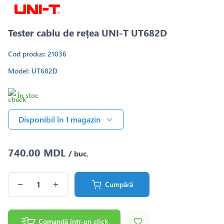
Tester cablu de rețea UNI-T UT682D
Cod produs: 21036
Model: UT682D
În stoc
Disponibil în 1 magazin
740.00 MDL
/ buc.
Cumpără
Comandă într-un click