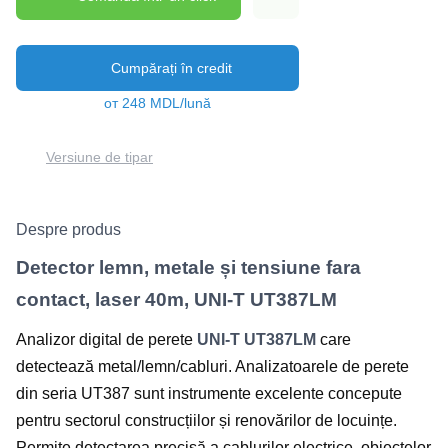
Cumpărați în credit
от 248 MDL/lună
Versiune de tipar
Despre produs
Detector lemn, metale și tensiune fara
contact, laser 40m, UNI-T UT387LM
Analizor digital de perete
UNI-T UT387LM
care
detectează metal/lemn/cabluri. Analizatoarele de perete
din seria UT387 sunt instrumente excelente concepute
pentru sectorul construcțiilor și renovărilor de locuințe.
Permite detectarea precisă a cablurilor electrice, obiectelor