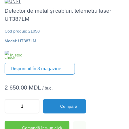
Detector de metal și cabluri, telemetru laser
UT387LM
Cod produs: 21058
Model: UT387LM
În stoc
Disponibil în 3 magazine
2 650.00 MDL
/ buc.
Cumpără
Comandă într-un click