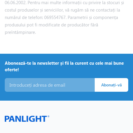
06.06.2002. Pentru mai multe informații cu privire la stocuri și
costul produselor și serviciilor, vă rugăm să ne contactați la
numărul de telefon: 069554767. Parametrii și componența
produsului pot fi modificate de producător fără
preîntâmpinare.
Abonează-te la newsletter și fii la curent cu cele mai bune
oferte!
Abonați-vă