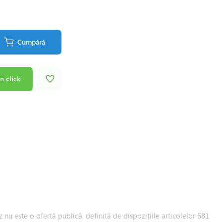
Cumpără
n click
 nu este o ofertă publică, definită de dispozițiile articolelor 681