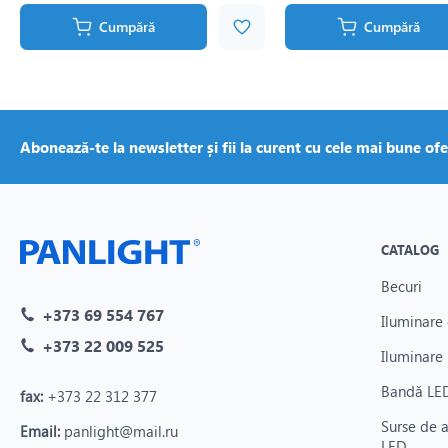
Cumpără
Cumpără
Abonează-te la newsletter și fii la curent cu cele mai bune ofe
CATALOG
Becuri
+373 69 554 767
Iluminare 
+373 22 009 525
Iluminare 
Bandă LED
fax:
+373 22 312 377
Surse de 
Email:
panlight@mail.ru
LED