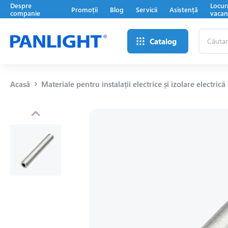
Despre
Locur
Promoții
Blog
Servicii
Asistență
companie
vacan
Căutare
Catalog
...
Acasă
Materiale pentru instalații electrice și izolare electrică