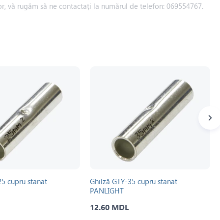
iilor, vă rugăm să ne contactați la numărul de telefon: 069554767.
25 cupru stanat
Ghilză GTY-35 cupru stanat
PANLIGHT
12.60 MDL