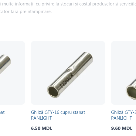
i multe informații cu privire la stocuri și costul produselor și servic
cător fără preîntâmpinare.
nat
Ghilză GTY-16 cupru stanat
Ghilză GTY-
PANLIGHT
PANLIGHT
6.50 MDL
9.60 MDL