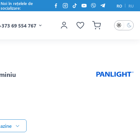
Noi în rețelele de
RO
RU
socializare:
+373 69 554 767
uminiu
gazine