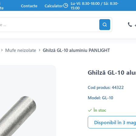
i
Lu-Vi: 8:30-18:00 / Sâ: 8:30-
Contacte
Calculator
te
15:00
Mufe neizolate
Ghilză GL-10 aluminiu PANLIGHT
Ghilză GL-10 al
Cod produs: 44322
Model: GL-10
În stoc
Disponibil în 3 ma