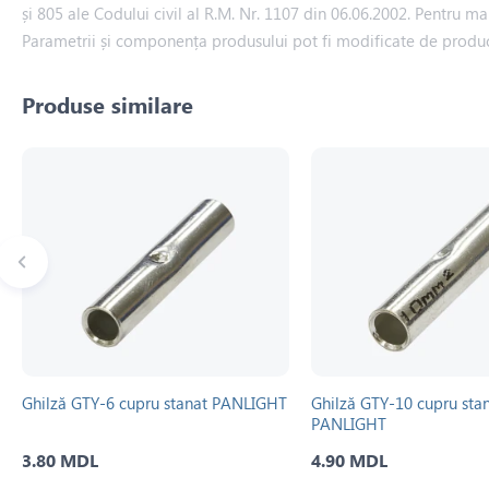
și 805 ale Codului civil al R.M. Nr. 1107 din 06.06.2002. Pentru ma
Parametrii și componența produsului pot fi modificate de produ
Produse similare
Ghilză GTY-6 cupru stanat PANLIGHT
Ghilză GTY-10 cupru sta
PANLIGHT
3.80 MDL
4.90 MDL