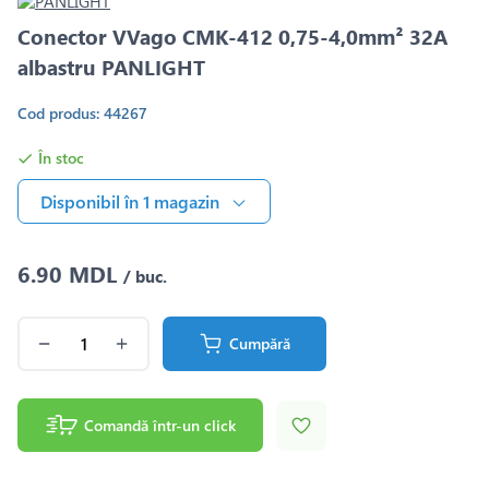
Conector VVago CMK-412 0,75-4,0mm² 32A
albastru PANLIGHT
Cod produs: 44267
În stoc
Disponibil în 1 magazin
6.90 MDL
/ buc.
Cumpără
Comandă într-un click