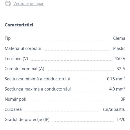
Versiune de tipar
Caracteristici
Tip
Clema
Materialul corpului
Plastic
Tensiune (V)
450 V
Curentul nominal (A)
32 А
Secțiunea minimă a conductorului
0.75 mm²
Secțiunea maximă a conductorului
4.0 mm²
Număr poli
3P
Culoarea
sur/albastru
Gradul de protecţie (IP)
IP20