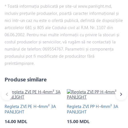
* Toată informația publicată pe site-ul www.panlight.md,
inclusiv prețurile produselor, poartă caracter informațional și
nici într-un caz nu este o ofertă publică, definită de dispozițiile
articolelor 681 și 805 ale Codului civil al R.M. Nr. 1107 din
06.06.2002. Pentru mai multe informații cu privire la stocuri și
costul produselor și serviciilor, vă rugăm să ne contactați la
numărul de telefon: 069554767. Parametrii și componența
produsului pot fi modificate de producător fără
preîntâmpinare.
Produse similare
Regleta ZVI PE H-4mm² 3A
Regleta ZVI PP H-4mm² 3A
PANLIGHT
PANLIGHT
14.00 MDL
15.00 MDL