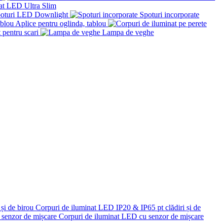
at LED Ultra Slim
Spoturi LED Downlight
Spoturi incorporate
Aplice pentru oglinda, tablou
 pentru scari
Lampa de veghe
Corpuri de iluminat LED IP20 & IP65 pt clădiri și de
Corpuri de iluminat LED cu senzor de mișcare