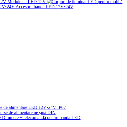
Module cu LED 12V
Accesorii banda LED 12V•24V
se de alimentare LED 12V•24V IP67
urse de alimentare pe șină DIN
 Dimmere + telecomandă pentru banda LED