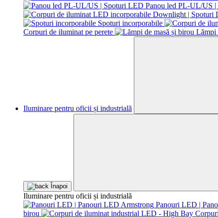
Panou led PL-UL/US |
Spoturi incorporabile
Corpuri de iluminat pe perete
Lămpi 
Iluminare pentru oficii și industrială
Înapoi
Iluminare pentru oficii și industrială
Panouri LED | Pan
birou
Corpuri