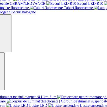
speciale OSRAM/LEDVANCE
Becuri LED R50
mpacte fluorescente
Tuburi fluorescente
Becuri halogene
iluminat pe șină magnetică Ultra Slim
iare
avan
Lustre LED
Lustre suspendate