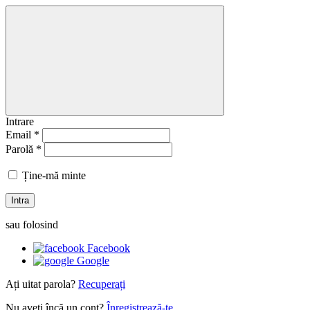
Intrare
Email *
Parolă *
Ține-mă minte
Intra
sau folosind
Facebook
Google
Ați uitat parola?
Recuperați
Nu aveți încă un cont?
Înregistrează-te