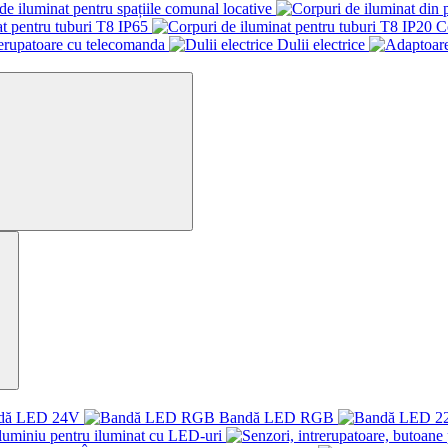
de iluminat pentru spațiile comunal locative
t pentru tuburi T8 IP65
C
rerupatoare cu telecomanda
Dulii electrice
dă LED 24V
Bandă LED RGB
aluminiu pentru iluminat cu LED-uri