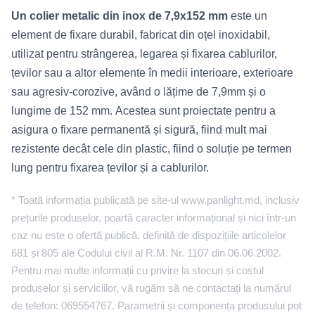
Un colier metalic din inox de 7,9x152 mm
este un
element de fixare durabil, fabricat din oțel inoxidabil,
utilizat pentru strângerea, legarea și fixarea cablurilor,
țevilor sau a altor elemente în medii interioare, exterioare
sau agresiv-corozive, având o lățime de 7,9mm și o
lungime de 152 mm. Acestea sunt proiectate pentru a
asigura o fixare permanentă și sigură, fiind mult mai
rezistente decât cele din plastic, fiind o soluție pe termen
lung pentru fixarea țevilor și a cablurilor.
* Toată informația publicată pe site-ul www.panlight.md, inclusiv
prețurile produselor, poartă caracter informațional și nici într-un
caz nu este o ofertă publică, definită de dispozițiile articolelor
681 și 805 ale Codului civil al R.M. Nr. 1107 din 06.06.2002.
Pentru mai multe informații cu privire la stocuri și costul
produselor și serviciilor, vă rugăm să ne contactați la numărul
de telefon: 069554767. Parametrii și componența produsului pot