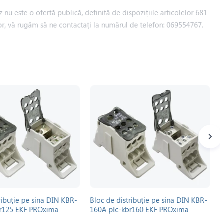
 nu este o ofertă publică, definită de dispozițiile articolelor 681
iilor, vă rugăm să ne contactați la numărul de telefon: 069554767.
ribuție pe sina DIN KBR-
Bloc de distribuție pe sina DIN KBR-
br125 EKF PROxima
160A plc-kbr160 EKF PROxima