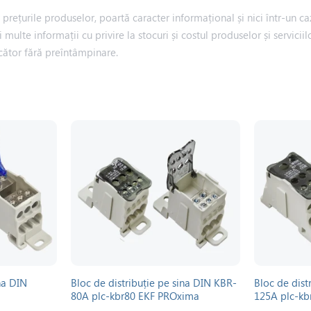
rețurile produselor, poartă caracter informațional și nici într-un caz
i multe informații cu privire la stocuri și costul produselor și servic
cător fără preîntâmpinare.
na DIN
Bloc de distribuție pe sina DIN KBR-
Bloc de dist
80A plc-kbr80 EKF PROxima
125A plc-k