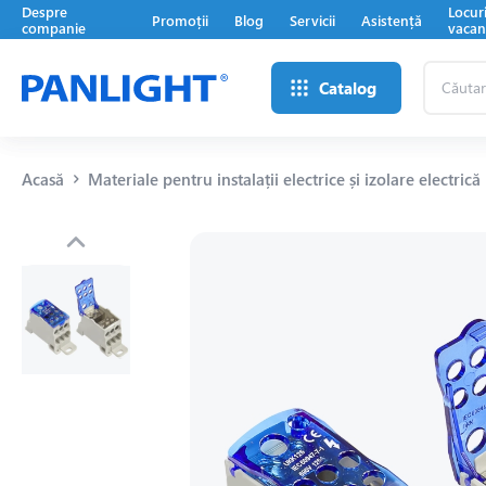
Despre
Locur
Promoții
Blog
Servicii
Asistență
companie
vacan
Căutare
Catalog
...
Acasă
Materiale pentru instalații electrice și izolare electrică