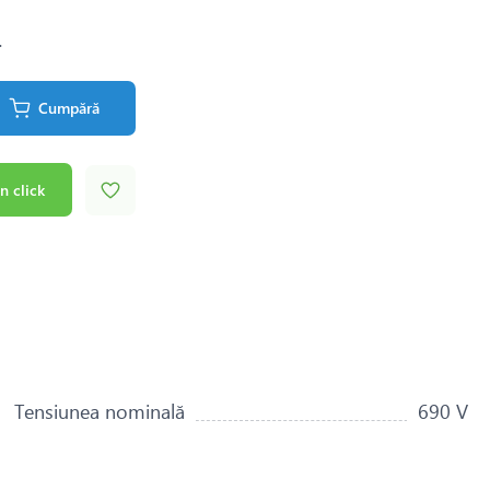
.
Cumpără
n click
Tensiunea nominală
690 V