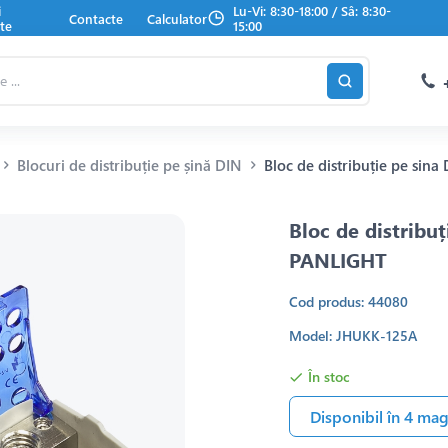
i
Lu-Vi: 8:30-18:00 / Sâ: 8:30-
Contacte
Calculator
te
15:00
Blocuri de distribuție pe șină DIN
Bloc de distribuție pe si
Bloc de distrib
PANLIGHT
Cod produs: 44080
Model: JHUKK-125A
În stoc
Disponibil în 4 ma