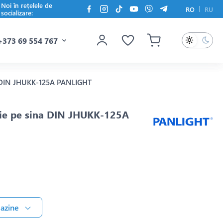
Noi în rețelele de
RO
RU
socializare:
+373 69 554 767
na DIN JHUKK-125A PANLIGHT
uție pe sina DIN JHUKK-125A
gazine