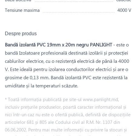
Tensiune maxima
4000 V
Despre produs
Bandă izolantă PVC 19mm x 20m negru PANLIGHT
- este o
bandă Izolatoare profesională destinată izolării și protecției
cablurilor electrice, cu o rezistență electrică de până la 4000
V. Este ideală pentru izolarea conductorilor electrici și are o
grosime de 0,13 mm. Bandă izolantă PVC este rezistentă la
umiditate și la temperaturi scăzute.
* Toată informația publicată pe site-ul www.panlight.md,
inclusiv prețurile produselor, poartă caracter informațional și
nici într-un caz nu este o ofertă publică, definită de dispozițiile
articolelor 681 și 805 ale Codului civil al R.M. Nr. 1107 din
06.06.2002. Pentru mai multe informații cu privire la stocuri și