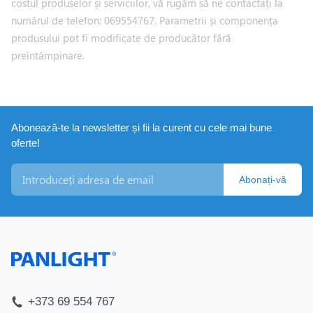
costul produselor și serviciilor, vă rugăm să ne contactați la
numărul de telefon: 069554767. Parametrii și componența
produsului pot fi modificate de producător fără
preîntâmpinare.
Abonează-te la newsletter și fii la curent cu cele mai bune
oferte!
Abonați-vă
+373 69 554 767