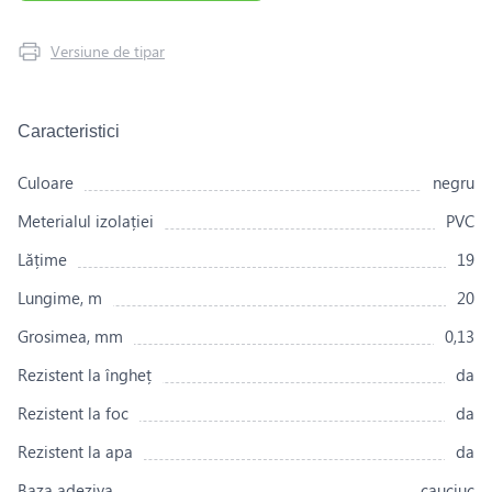
Versiune de tipar
Caracteristici
Culoare
negru
Meterialul izolației
PVC
Lățime
19
Lungime, m
20
Grosimea, mm
0,13
Rezistent la îngheț
da
Rezistent la foc
da
Rezistent la apa
da
Baza adeziva
cauciuc