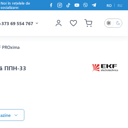
Noi în rețelele de
RO
RU
socializare:
+373 69 554 767
KF PROxima
ilă ППН-33
gazine