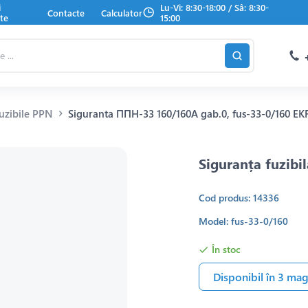
i
Lu-Vi: 8:30-18:00 / Sâ: 8:30-
Contacte
Calculator
te
15:00
uzibile PPN
Siguranta ППН-33 160/160A gab.0, fus-33-0/160 E
Siguranța fuzib
Cod produs: 14336
Model: fus-33-0/160
În stoc
Disponibil în 3 ma