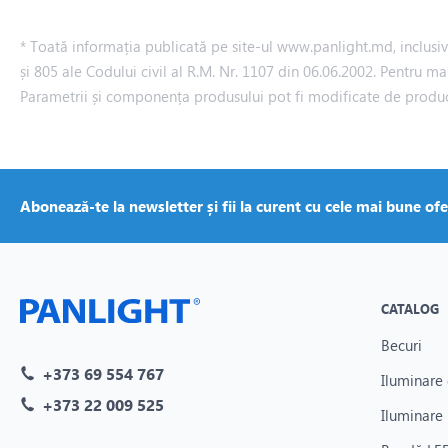
* Toată informația publicată pe site-ul www.panlight.md, inclusiv p
și 805 ale Codului civil al R.M. Nr. 1107 din 06.06.2002. Pentru ma
Parametrii și componența produsului pot fi modificate de produ
Abonează-te la newsletter și fii la curent cu cele mai bune ofe
CATALOG
Becuri
+373 69 554 767
Iluminare 
+373 22 009 525
Iluminare 