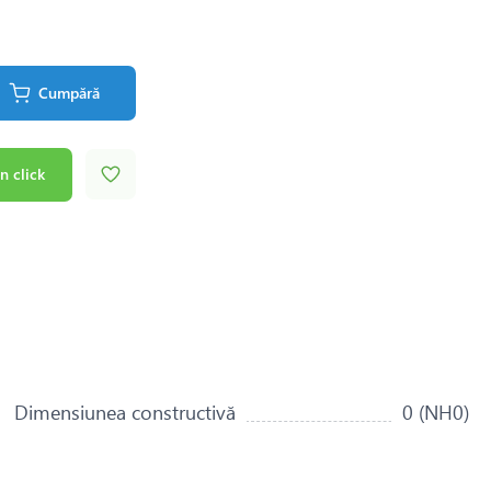
Cumpără
n click
Dimensiunea constructivă
0 (NH0)