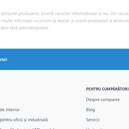
rețurile produselor, poartă caracter informațional și nici într-un caz
i multe informații cu privire la stocuri și costul produselor și servic
cător fără preîntâmpinare.
rte!
PENTRU CUMPĂRĂTORI
Despre companie
de interior
Blog
pentru oficii și industrială
Servicii