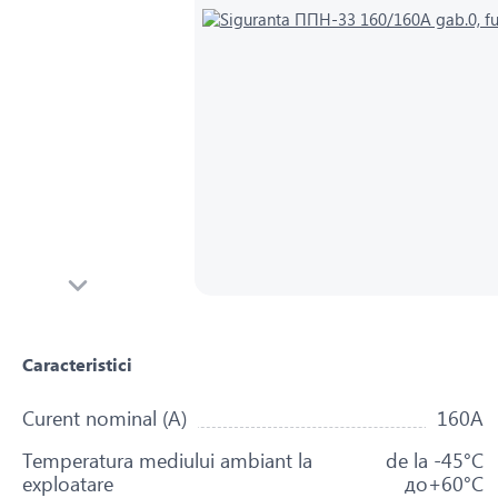
Caracteristici
Curent nominal (A)
160A
Temperatura mediului ambiant la
de la -45°С
exploatare
до+60°С