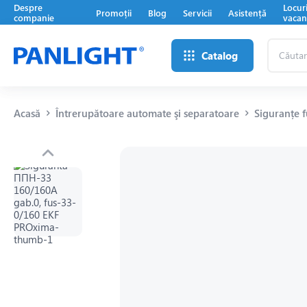
Despre
Locur
Promoții
Blog
Servicii
Asistență
companie
vacan
Căutare
Catalog
...
Acasă
Întrerupătoare automate şi separatoare
Siguranțe f