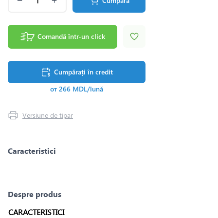
Cumpără
Comandă într-un click
Cumpărați în credit
от 266 MDL/lună
Versiune de tipar
Caracteristici
Despre produs
CARACTERISTICI