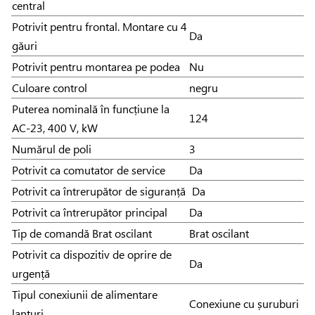
central
Potrivit pentru frontal. Montare cu 4
Da
găuri
Potrivit pentru montarea pe podea
Nu
Culoare control
negru
Puterea nominală în funcțiune la
124
AC-23, 400 V, kW
Numărul de poli
3
Potrivit ca comutator de service
Da
Potrivit ca întrerupător de siguranță
Da
Potrivit ca întrerupător principal
Da
Tip de comandă Brat oscilant
Brat oscilant
Potrivit ca dispozitiv de oprire de
Da
urgență
Tipul conexiunii de alimentare
Conexiune cu șuruburi
lanțuri