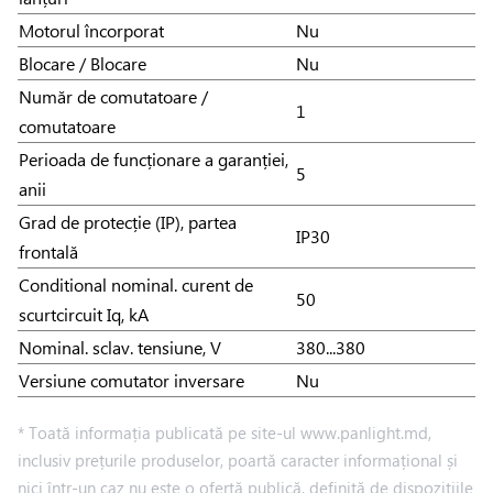
Motorul încorporat
Nu
Blocare / Blocare
Nu
Număr de comutatoare /
1
comutatoare
Perioada de funcționare a garanției,
5
anii
Grad de protecție (IP), partea
IP30
frontală
Conditional nominal. curent de
50
scurtcircuit Iq, kA
Nominal. sclav. tensiune, V
380...380
Versiune comutator inversare
Nu
* Toată informația publicată pe site-ul www.panlight.md,
inclusiv prețurile produselor, poartă caracter informațional și
nici într-un caz nu este o ofertă publică, definită de dispozițiile