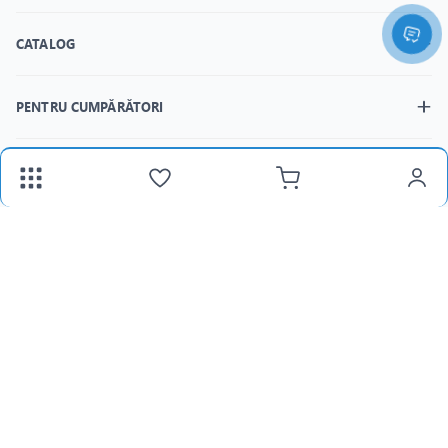
CATALOG
PENTRU CUMPĂRĂTORI
MAGAZINELE
fax:
+373 22 312 377
Email:
panlight@mail.ru
Lu-Vi:
8:30-18:00 /
Sâ:
8:30-15:00