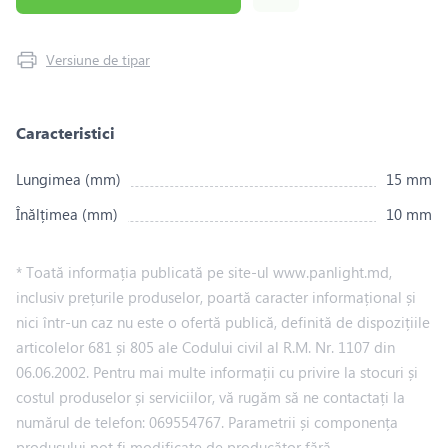
Versiune de tipar
Caracteristici
Lungimea (mm)
15 mm
Înălțimea (mm)
10 mm
* Toată informația publicată pe site-ul www.panlight.md,
inclusiv prețurile produselor, poartă caracter informațional și
nici într-un caz nu este o ofertă publică, definită de dispozițiile
articolelor 681 și 805 ale Codului civil al R.M. Nr. 1107 din
06.06.2002. Pentru mai multe informații cu privire la stocuri și
costul produselor și serviciilor, vă rugăm să ne contactați la
numărul de telefon: 069554767. Parametrii și componența
produsului pot fi modificate de producător fără