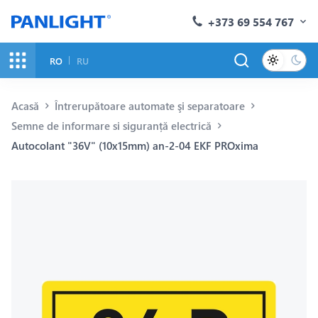
+373 69 554 767
RO
RU
Acasă
Întrerupătoare automate şi separatoare
Semne de informare si siguranță electrică
Autocolant "36V" (10x15mm) an-2-04 EKF PROxima