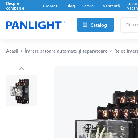
Despre
Locur
Promoții
Blog
Servicii
Asistență
companie
vacan
Căutare
Catalog
...
Acasă
Întrerupătoare automate şi separatoare
Relee inter