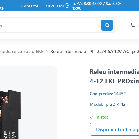
i
Lu-Vi: 8:30-18:00 / Sâ: 8:30-
Contacte
Calculator
te
15:00
mediare cu soclu EKF
Releu intermediar РП 22/4 5A 12V AC rp-
Releu intermedi
4-12 EKF PROxi
Cod produs: 14452
Model: rp-22-4-12
În stoc
Disponibil în 1 mag