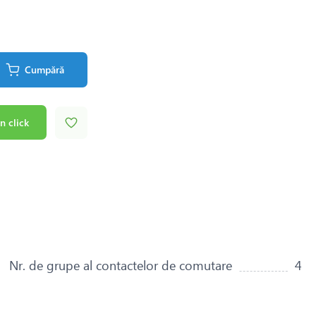
Cumpără
n click
Nr. de grupe al contactelor de comutare
4