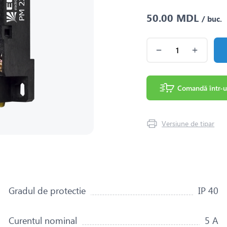
50.00 MDL
/ buc.
Comandă într-u
Versiune de tipar
Gradul de protectie
IP 40
Curentul nominal
5 A