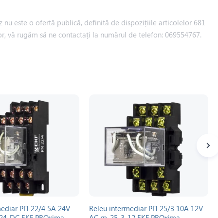
 nu este o ofertă publică, definită de dispozițiile articolelor 681
iilor, vă rugăm să ne contactați la numărul de telefon: 069554767.
mediar РП 22/4 5A 24V
Releu intermediar РП 25/3 10A 12V
-24-DC EKF PROxima
AC rp-25-3-12 EKF PROxima