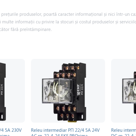
rețurile produselor, poartă caracter informațional și nici într-un caz
i multe informații cu privire la stocuri și costul produselor și servic
cător fără preîntâmpinare.
/4 5A 230V
Releu intermediar РП 22/4 5A 24V
Releu inter
Oxima
AC rp-22-4-24 EKF PROxima
DC rp-22-4