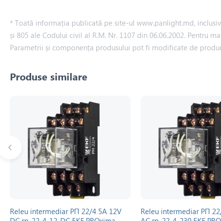
* Toată informația publicată pe site-ul www.panlight.md, inclusiv p
și 805 ale Codului civil al R.M. Nr. 1107 din 06.06.2002. Pentru ma
Parametrii și componența produsului pot fi modificate de produ
Produse similare
Releu intermediar РП 22/4 5A 12V
Releu intermediar РП 22
DC rp-22-4-12-DC EKF PROxima
AC rp-22-4-230 EKF PR