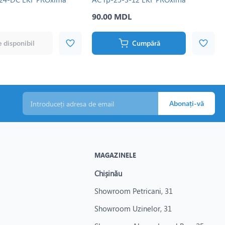
90.00 MDL
 disponibil
Cumpără
Abonați-vă
MAGAZINELE
Chișinău
Showroom Petricani, 31
Showroom Uzinelor, 31