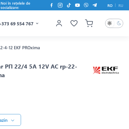
Noi în rețelele de
RO
RU
socializare:
+373 69 554 767
22-4-12 EKF PROxima
ar РП 22/4 5A 12V AC rp-22-
ma
azin