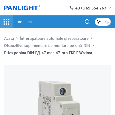
+373 69 554 767
RO
RU
Acasă
Întrerupătoare automate şi separatoare
Dispozitive suplimentare de montare pe şină-DIN
Priza pe sina DIN РД-47 mds-47-pro EKF PROxima