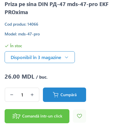
Priza pe sina DIN РД-47 mds-47-pro EKF
PROxima
Cod produs: 14066
Model: mds-47-pro
În stoc
Disponibil în 3 magazine
26.00 MDL
/ buc.
Cumpără
Comandă într-un click