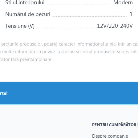
Stilul interiorului
Modern
Numărul de becuri
1
Tensiune (V)
12V/220-240V
rețurile produselor, poartă caracter informațional și nici într-un caz
i multe informații cu privire la stocuri și costul produselor și servic
cător fără preîntâmpinare.
rte!
PENTRU CUMPĂRĂTORI
Despre companie