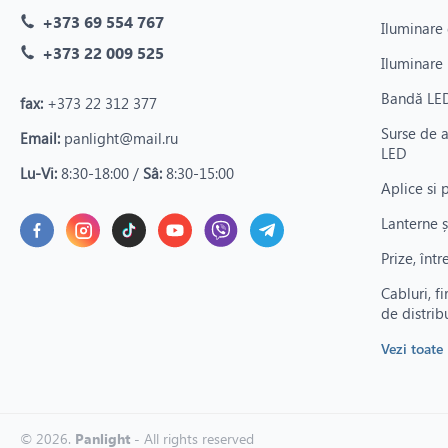
+373 69 554 767
Iluminare 
+373 22 009 525
Iluminare 
Bandă LED
fax:
+373 22 312 377
Surse de 
Email:
panlight@mail.ru
LED
Lu-Vi:
8:30-18:00 /
Sâ:
8:30-15:00
Aplice si 
Lanterne ș
Prize, înt
Cabluri, fi
de distrib
Vezi toate
© 2026.
Panlight
- All rights reserved