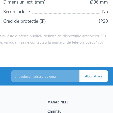
Dimensiuni ext. (mm)
Ø96 mm
Becuri incluse
Nu
Grad de protectie (IP)
IP20
 nu este o ofertă publică, definită de dispozițiile articolelor 681
iilor, vă rugăm să ne contactați la numărul de telefon: 069554767.
Abonați-vă
MAGAZINELE
Chișinău