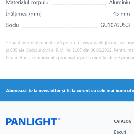
Materialul corpului
Aluminiu
Înălțimea (mm)
45 mm
Soclu
GU10/GU5,3
* Toată informația publicată pe site-ul www.panlight.md, inclusiv p
și 805 ale Codului civil al R.M. Nr. 1107 din 06.06.2002. Pentru ma
Parametrii și componența produsului pot fi modificate de produ
Abonează-te la newsletter și fii la curent cu cele mai bune ofe
CATALOG
Becuri