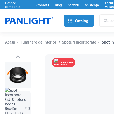
Despre
Locur
Promoții
Blog
Servicii
Asistență
companie
vacan
Căutare
Catalog
...
Acasă
Iluminare de interior
Spoturi incorporate
Spot i
REDUCERI