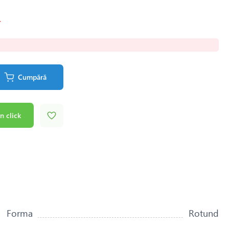
.
Cumpără
n click
Forma
Rotund