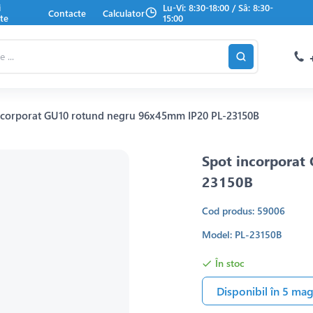
i
Lu-Vi: 8:30-18:00 / Sâ: 8:30-
Contacte
Calculator
te
15:00
ncorporat GU10 rotund negru 96x45mm IP20 PL-23150B
Spot incorporat
23150B
Cod produs: 59006
Model: PL-23150B
În stoc
Disponibil în 5 ma