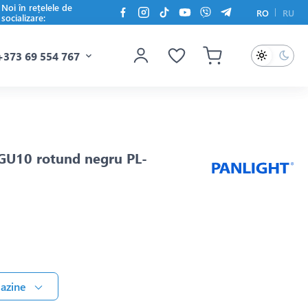
Noi în rețelele de
RO
RU
socializare:
+373 69 554 767
 GU10 rotund negru PL-
gazine