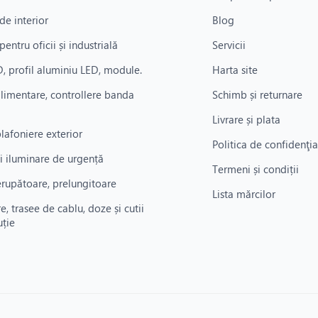
de interior
Blog
pentru oficii și industrială
Servicii
, profil aluminiu LED, module.
Harta site
alimentare, controllere banda
Schimb și returnare
Livrare și plata
plafoniere exterior
Politica de confidenţia
i iluminare de urgență
Termeni și condiții
rerupătoare, prelungitoare
Lista mărcilor
re, trasee de cablu, doze și cutii
uție