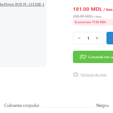
181.00 MDL
/ buc
258.00 MDL
/ buc.
Economisire 77.00 MDL
Comandă într-u
Versiune de tipar
Culoarea corpului
Negru