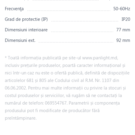
Frecvenţa
50-60Hz
Grad de protectie (IP)
IP20
Dimensiuni interioare
77 mm
Dimensiuni ext.
92 mm
* Toată informația publicată pe site-ul www.panlight.md,
inclusiv prețurile produselor, poartă caracter informațional și
nici într-un caz nu este o ofertă publică, definită de dispozițiile
articolelor 681 și 805 ale Codului civil al R.M. Nr. 1107 din
06.06.2002. Pentru mai multe informații cu privire la stocuri și
costul produselor și serviciilor, vă rugăm să ne contactați la
numărul de telefon: 069554767. Parametrii și componența
produsului pot fi modificate de producător fără
preîntâmpinare.