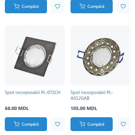
Cumpără
Cumpără
Spot incorporabil PL-072CH
Spot incorporabil PL-
A012GAB
68.00 MDL
105.00 MDL
Cumpără
Cumpără