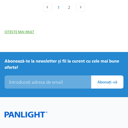
1
2
CITEŞTE MAI MULT
Abonează-te la newsletter și fii la curent cu cele mai bune
oferte!
Abonați-vă