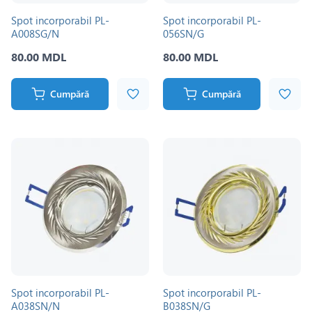
Spot incorporabil PL-
Spot incorporabil PL-
A008SG/N
056SN/G
80.00 MDL
80.00 MDL
Cumpără
Cumpără
Spot incorporabil PL-
Spot incorporabil PL-
A038SN/N
B038SN/G