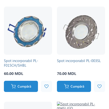
Spot incorporabil PL-
Spot incorporabil PL-003SL
F015CH/SHBL
60.00 MDL
70.00 MDL
Cumpără
Cumpără