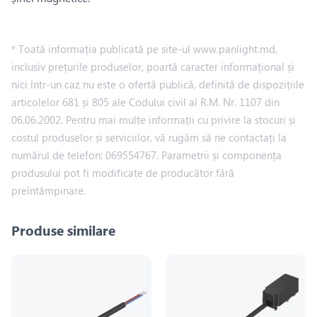
* Toată informația publicată pe site-ul www.panlight.md,
inclusiv prețurile produselor, poartă caracter informațional și
nici într-un caz nu este o ofertă publică, definită de dispozițiile
articolelor 681 și 805 ale Codului civil al R.M. Nr. 1107 din
06.06.2002. Pentru mai multe informații cu privire la stocuri și
costul produselor și serviciilor, vă rugăm să ne contactați la
numărul de telefon: 069554767. Parametrii și componența
produsului pot fi modificate de producător fără
preîntâmpinare.
Produse similare