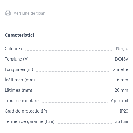
Versiune de tipar
Caracteristici
Culoarea
Negru
Tensiune (V)
DC48V
Lungumea (m)
2 metre
Înălțimea (mm)
6 mm
Lățimea (mm)
26 mm
Tipul de montare
Aplicabil
Grad de protectie (IP)
IP20
Termen de garanție (luni)
36 luni