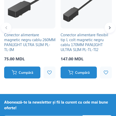
Conector alimentare
Conector alimentare flexibil
magnetic negru cablu 260MM
tip L colt magnetic negru
PANLIGHT ULTRA SLIM PL-
cablu 170MM PANLIGHT
TL-IM
ULTRA SLIM PL-TL-TI2
75.00 MDL
147.00 MDL
Cumpără
Cumpără
Abonează-te la newsletter și fii la curent cu cele mai bune
oferte!