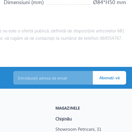
Dimensiuni (mm)
Ø84*H50 mm
 nu este o ofertă publică, definită de dispozițiile articolelor 681
iilor, vă rugăm să ne contactați la numărul de telefon: 069554767.
Abonați-vă
MAGAZINELE
Chișinău
Showroom Petricani, 31