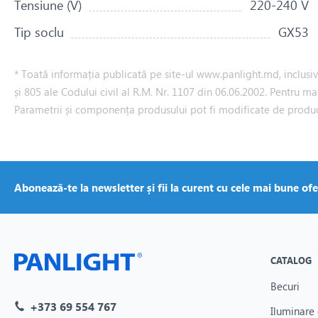
Tensiune (V)
220-240 V
Tip soclu
GX53
* Toată informația publicată pe site-ul www.panlight.md, inclusiv p
și 805 ale Codului civil al R.M. Nr. 1107 din 06.06.2002. Pentru ma
Parametrii și componența produsului pot fi modificate de produ
Abonează-te la newsletter și fii la curent cu cele mai bune ofe
CATALOG
Becuri
+373 69 554 767
Iluminare 