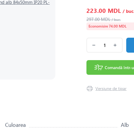
223.00 MDL
/ buc
297.00 MDL
/ buc.
Economisire 74.00 MDL
Comandă într-u
Versiune de tipar
Culoarea
Alb