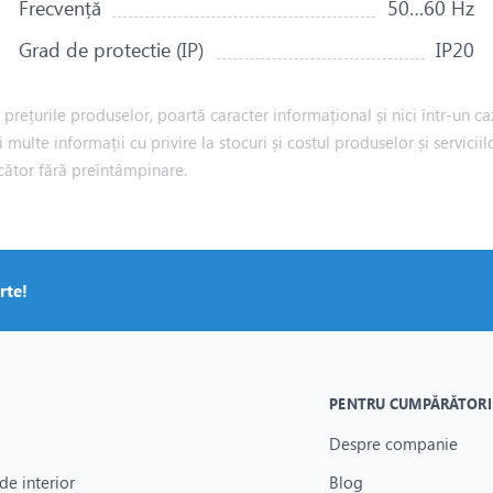
Frecvență
50…60 Hz
Grad de protectie (IP)
IP20
rețurile produselor, poartă caracter informațional și nici într-un caz
i multe informații cu privire la stocuri și costul produselor și servic
cător fără preîntâmpinare.
rte!
PENTRU CUMPĂRĂTORI
Despre companie
de interior
Blog