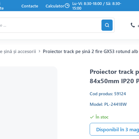
i
Lu-Vi: 8:30-18:00 / Sâ: 8:30-
Contacte
Calculator
te
15:00
 șină și accesorii
Proiector track pe șină 2 fire GX53 rotund 
Proiector track 
84x50mm IP20 
Cod produs: 59124
Model: PL-24418W
În stoc
Disponibil în 3 ma