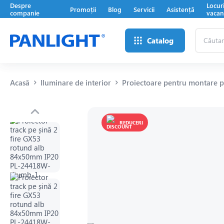
Despre
Locur
Promoții
Blog
Servicii
Asistență
companie
vacan
Căutare
Catalog
...
Acasă
Iluminare de interior
Proiectoare pentru montare pe
REDUCERI