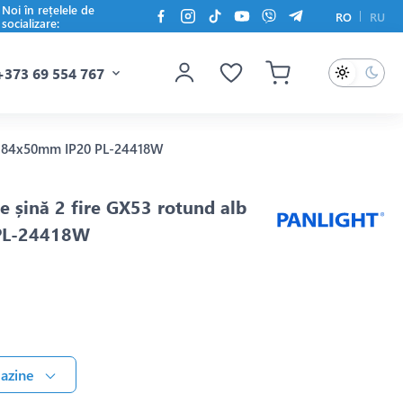
Noi în rețelele de
RO
RU
socializare:
+373 69 554 767
alb 84x50mm IP20 PL-24418W
pe șină 2 fire GX53 rotund alb
PL-24418W
gazine