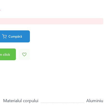
.
Cumpără
n click
Materialul corpului
Aluminiu