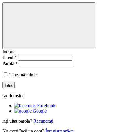
Intrare
Email *
Parolă *
Ține-mă minte
Intra
sau folosind
Facebook
Google
Ați uitat parola?
Recuperați
Nu aveți încă un cont?
Înregistrează-te