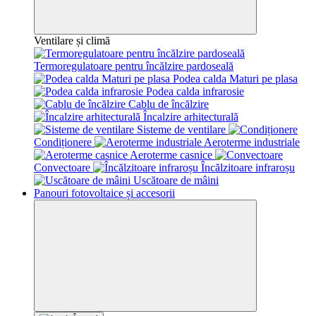
Ventilare și climă
Termoregulatoare pentru încălzire pardoseală
Podea calda Maturi pe plasa
Podea calda infrarosie
Cablu de încălzire
Încalzire arhitecturală
Sisteme de ventilare
Condiționere
Aeroterme industriale
Aeroterme casnice
Convectoare
Încălzitoare infraroșu
Uscătoare de mâini
Panouri fotovoltaice și accesorii