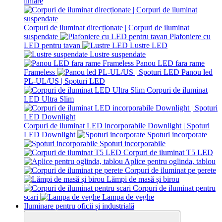
liniare
Corpuri de iluminat direcționate | Corpuri de iluminat
suspendate
Plafoniere cu
LED pentru tavan
Lustre LED
Lustre suspendate
Panou LED fara rame
Frameless
Panou led
PL-UL/US | Spoturi LED
Corpuri de iluminat
LED Ultra Slim
Corpuri de iluminat LED incorporabile Downlight | Spoturi
LED Downlight
Spoturi incorporate
Spoturi incorporabile
Corpuri de iluminat T5 LED
Aplice pentru oglinda, tablou
Corpuri de iluminat pe perete
Lămpi de masă și birou
Corpuri de iluminat pentru
scari
Lampa de veghe
Iluminare pentru oficii și industrială