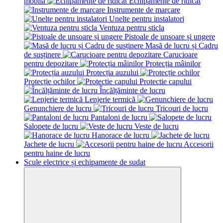
mobila
Echipamente de ridicat
Instrumente de marcare
Unelte pentru instalatori
Ventuza pentru sticla
Pistoale de unsoare și ungere
Masă de lucru și Cadru
de susținere
Carucioare
pentru depozitare
Protecția mâinilor
Protecția auzului
Protecție ochilor
Protectie capului
Încălțăminte de lucru
Lenjerie termică
Genunchiere de lucru
Tricouri de lucru
Pantaloni de lucru
Salopete de lucru
Veste de lucru
Hanorace de lucru
Jachete de lucru
Accesorii
pentru haine de lucru
Scule electrice și echipamente de sudat