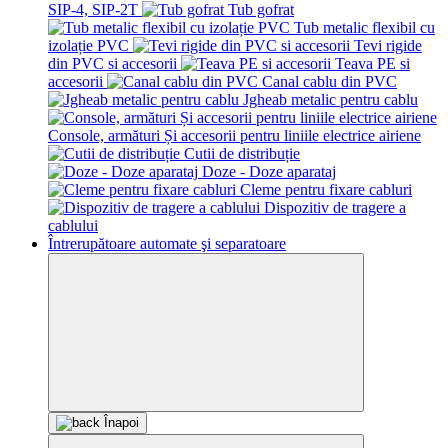
SIP-4, SIP-2T
Tub gofrat
Tub metalic flexibil cu
izolație PVC
Tevi rigide
din PVC si accesorii
Teava PE si
accesorii
Canal cablu din PVC
Jgheab metalic pentru cablu
Console, armături Și accesorii pentru liniile electrice airiene
Cutii de distribuție
Doze - Doze aparataj
Cleme pentru fixare cabluri
Dispozitiv de tragere a
cablului
Întrerupătoare automate şi separatoare
Înapoi