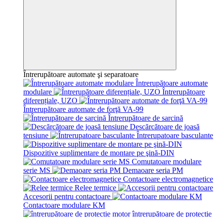
Întrerupătoare automate şi separatoare
Întrerupătoare automate
modulare
Întrerupătoare
diferențiale, UZO
Întrerupătoare automate de forţă VA-99
Întrerupătoare de sarcină
Descărcătoare de joasă
tensiune
Întrerupatoare basculante
Dispozitive suplimentare de montare pe şină-DIN
Comutatoare modulare
serie MS
Demaoare seria PM
Contactoare electromagnetice
Relee termice
Accesorii pentru contactoare
Contactoare modulare KM
întrerupătoare de protecție