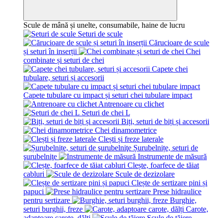
Scule de mână și unelte, consumabile, haine de lucru
Seturi de scule
Cărucioare de scule
și seturi în inserții
Chei
combinate și seturi de chei
Capete chei
tubulare, seturi și accesorii
Capete tubulare cu impact și seturi chei tubulare impact
Antrenoare cu clichet
Seturi de chei L
Biți, seturi de biți și accesorii
Chei dinamometrice
Clești și freze laterale
Șurubelnițe, seturi de
şurubelniţe
Instrumente de măsură
Clește, foarfece de tăiat
cabluri
Scule de dezizolare
Clește de sertizare pini și
papuci
Prese hidraulice
pentru sertizare
Burghie,
seturi burghii, freze
Carote,
adaptoare carote, dălți
Scule de tăiere