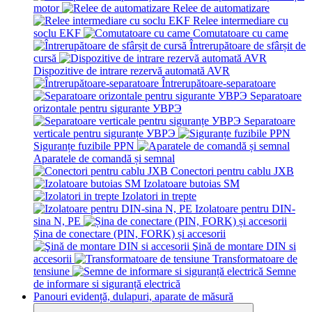
motor
Relee de automatizare
Relee intermediare cu
soclu EKF
Comutatoare cu came
Întrerupătoare de sfârșit de
cursă
Dispozitive de intrare rezervă automată AVR
Întrerupătoare-separatoare
Separatoare
orizontale pentru sigurante УВРЭ
Separatoare
verticale pentru siguranțe УВРЭ
Siguranțe fuzibile PPN
Aparatele de comandă și semnal
Conectori pentru cablu JXB
Izolatoare butoias SM
Izolatori in trepte
Izolatoare pentru DIN-
sina N, PE
Șina de conectare (PIN, FORK) și accesorii
Şină de montare DIN si
accesorii
Transformatoare de
tensiune
Semne
de informare si siguranță electrică
Panouri evidență, dulapuri, aparate de măsură