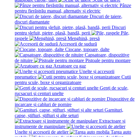
Pânze
pentru fierăstrău manual, alternativ și electric
Discuri de taiere,
discuri diamantate
Discuri
pentru șlefuit, pietre, plasă, bandă, perii
Pile,
rașpele
Menghină, presă
Accesorii de sudură
Ciocane, topoare, dalte
Capsatoare, dispozitive
de nituire
Pistoale pentru montare
Arzatoare cu gaz
Unelte și accesorii
pneumatice
Cutii
pentru scule, boxe și organizatoare
Genți de scule,
rucsacuri şi centuri unelte
Dispozitive de
incarcare și сabluri de pornire
Garnituri,
capse, știfturi, știfturi și alte seturi
Extractoare și
instrumente de manipulare
Unelte și accesorii de atelier
Targa auto