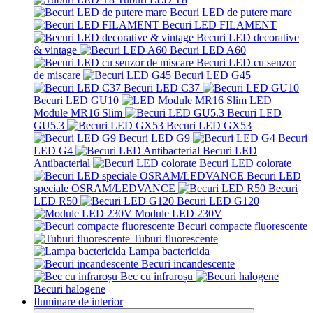
Becuri LED de putere mare
Becuri LED FILAMENT
Becuri LED decorative
& vintage
Becuri LED A60
Becuri LED cu senzor
de miscare
Becuri LED G45
Becuri LED C37
Becuri LED GU10
LED
Module MR16 Slim
Becuri LED
GU5.3
Becuri LED GX53
Becuri LED G9
Becuri
LED G4
Becuri LED
Antibacterial
Becuri LED colorate
Becuri LED
speciale OSRAM/LEDVANCE
Becuri
LED R50
Becuri LED G120
Module LED 230V
Becuri compacte fluorescente
Tuburi fluorescente
Lampa bactericida
Becuri incandescente
Bec cu infraroșu
Becuri halogene
Iluminare de interior