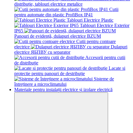
distribuție, tablouri electrice metalice
Cutii
pentru automate din plastic ProfiBox IP41
Tablouri Electrice Plastic
Tablouri Electrice Exterior
IP65
Panouri de evidență, dulapuri electrice BZUM
Cutii pentru contoare
electrice
Dulapuri
electrice ЯБПВУ cu separator
Accesorii pentru cutii
de distribuție
Lacate si
protectie pentru panouri de destribuție
Sisteme de
întreținere a microclimatului
Materiale pentru instalații electrice și izolare electrică