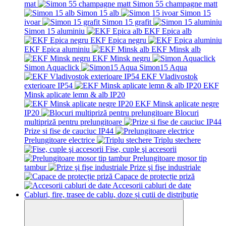
mat
Simon 55 champagne matt
Simon 15 alb
Simon 15
ivoar
Simon 15 grafit
Simon 15 aluminiu
EKF Epica alb
EKF Epica negru
EKF Epica aluminiu
EKF Minsk alb
EKF Minsk negru
Simon Aquaclick
Simon15 Aqua
EKF Vladivostok
exterioare IP54
EKF
Minsk aplicate lemn & alb IP20
EKF Minsk aplicate negre
IP20
Blocuri
multipriză pentru prelungitoare
Prize si fise de cauciuc IP44
Prelungitoare electrice
Triplu stechere
Fise, cuple şi accesorii
Prelungitoare mosor tip
tambur
Prize şi fişe industriale
Capace de protecție priză
Accesorii cabluri de date
Cabluri, fire, trasee de cablu, doze și cutii de distribuție