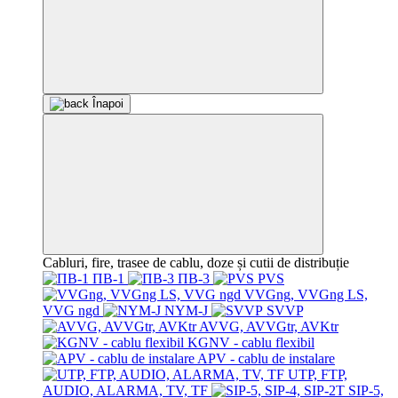
Înapoi
Cabluri, fire, trasee de cablu, doze și cutii de distribuție
ПВ-1
ПВ-3
PVS
VVGng, VVGng LS,
VVG ngd
NYM-J
SVVP
AVVG, AVVGtr, AVKtr
KGNV - cablu flexibil
APV - cablu de instalare
UTP, FTP,
AUDIO, ALARMA, TV, TF
SIP-5,