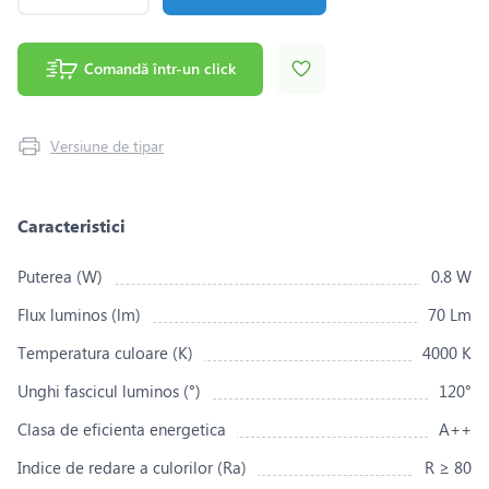
Comandă într-un click
Versiune de tipar
Caracteristici
Puterea (W)
0.8 W
Flux luminos (lm)
70 Lm
Temperatura culoare (K)
4000 K
Unghi fascicul luminos (°)
120°
Clasa de eficienta energetica
A++
Indice de redare a culorilor (Ra)
R ≥ 80