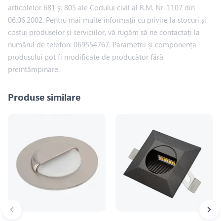
articolelor 681 și 805 ale Codului civil al R.M. Nr. 1107 din
06.06.2002. Pentru mai multe informații cu privire la stocuri și
costul produselor și serviciilor, vă rugăm să ne contactați la
numărul de telefon: 069554767. Parametrii și componența
produsului pot fi modificate de producător fără
preîntâmpinare.
Produse similare