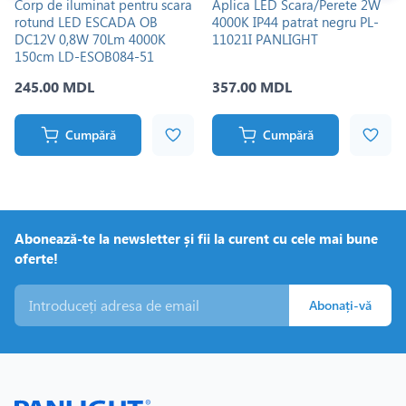
Corp de iluminat pentru scara
Aplica LED Scara/Perete 2W
rotund LED ESCADA OB
4000K IP44 patrat negru PL-
DC12V 0,8W 70Lm 4000K
11021I PANLIGHT
150cm LD-ESOB084-51
245.00 MDL
357.00 MDL
Cumpără
Cumpără
Abonează-te la newsletter și fii la curent cu cele mai bune
oferte!
Abonați-vă