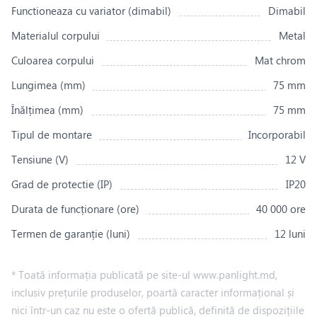
Functioneaza cu variator (dimabil)
Dimabil
Materialul corpului
Metal
Culoarea corpului
Mat chrom
Lungimea (mm)
75 mm
Înălțimea (mm)
75 mm
Tipul de montare
Incorporabil
Tensiune (V)
12 V
Grad de protectie (IP)
IP20
Durata de funcționare (ore)
40 000 ore
Termen de garanție (luni)
12 luni
* Toată informația publicată pe site-ul www.panlight.md,
inclusiv prețurile produselor, poartă caracter informațional și
nici într-un caz nu este o ofertă publică, definită de dispozițiile