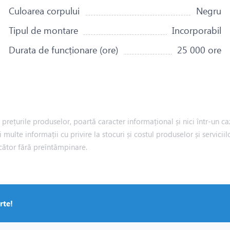
Culoarea corpului
Negru
Tipul de montare
Incorporabil
Durata de funcționare (ore)
25 000 ore
rețurile produselor, poartă caracter informațional și nici într-un caz
i multe informații cu privire la stocuri și costul produselor și servic
cător fără preîntâmpinare.
rte!