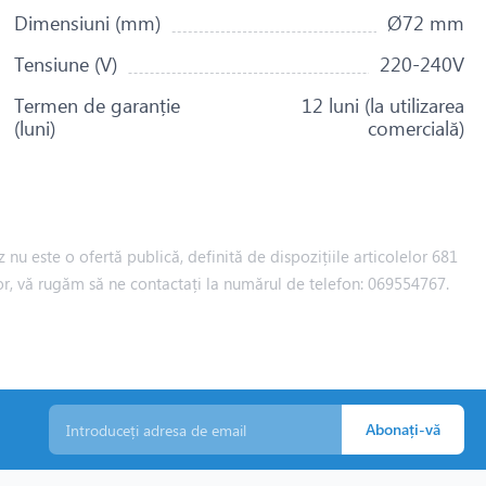
Dimensiuni (mm)
Ø72 mm
Tensiune (V)
220-240V
Termen de garanție
12 luni (la utilizarea
(luni)
comercială)
 nu este o ofertă publică, definită de dispozițiile articolelor 681
iilor, vă rugăm să ne contactați la numărul de telefon: 069554767.
Abonați-vă