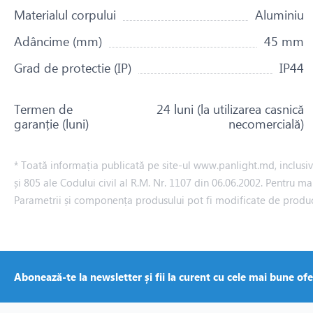
Materialul corpului
Aluminiu
Adâncime (mm)
45 mm
Grad de protectie (IP)
IP44
Termen de
24 luni (la utilizarea casnică
garanție (luni)
necomercială)
* Toată informația publicată pe site-ul www.panlight.md, inclusiv p
și 805 ale Codului civil al R.M. Nr. 1107 din 06.06.2002. Pentru ma
Parametrii și componența produsului pot fi modificate de produ
Abonează-te la newsletter și fii la curent cu cele mai bune ofe