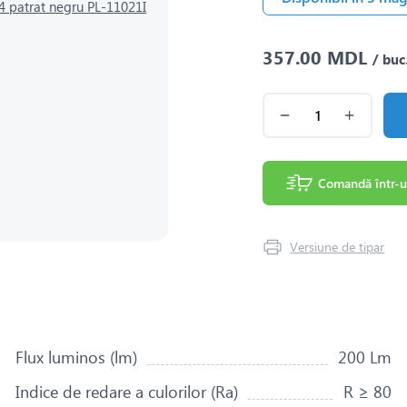
357.00 MDL
/ buc
Comandă într-u
Versiune de tipar
Flux luminos (lm)
200 Lm
Indice de redare a culorilor (Ra)
R ≥ 80