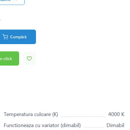
.
Cumpără
n click
Temperatura culoare (K)
4000 K
Functioneaza cu variator (dimabil)
Dimabil