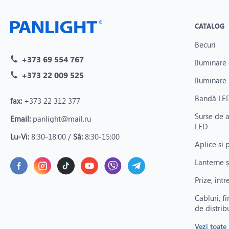
CATALOG
Becuri
+373 69 554 767
Iluminare 
+373 22 009 525
Iluminare 
Bandă LED
fax:
+373 22 312 377
Surse de 
Email:
panlight@mail.ru
LED
Lu-Vi:
8:30-18:00 /
Sâ:
8:30-15:00
Aplice si 
Lanterne ș
Prize, înt
Cabluri, fi
de distrib
Vezi toate