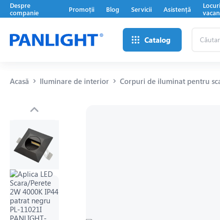
Despre
Locur
Promoții
Blog
Servicii
Asistență
companie
vacan
Căutare
Catalog
...
Acasă
Iluminare de interior
Corpuri de iluminat pentru sc