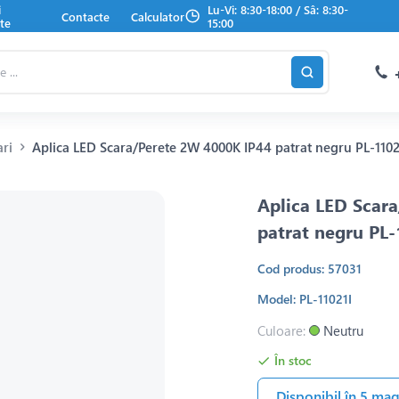
i
Lu-Vi: 8:30-18:00 / Sâ: 8:30-
Contacte
Calculator
te
15:00
ari
Aplica LED Scara/Perete 2W 4000K IP44 patrat negru PL-110
Aplica LED Scar
patrat negru PL
Cod produs: 57031
Model: PL-11021I
Culoare:
Neutru
În stoc
Disponibil în 5 ma