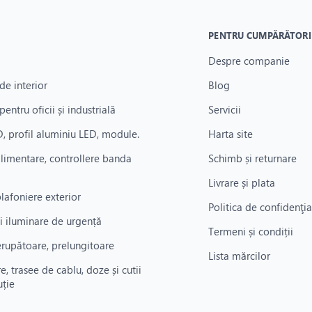
PENTRU CUMPĂRĂTORI
Despre companie
de interior
Blog
pentru oficii și industrială
Servicii
, profil aluminiu LED, module.
Harta site
alimentare, controllere banda
Schimb și returnare
Livrare și plata
plafoniere exterior
Politica de confidenţia
i iluminare de urgență
Termeni și condiții
rerupătoare, prelungitoare
Lista mărcilor
re, trasee de cablu, doze și cutii
uție