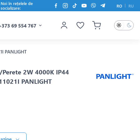
Noi în rețelele de
RO
RU
socializare:
+373 69 554 767
21I PANLIGHT
a/Perete 2W 4000K IP44
-11021I PANLIGHT
gazine