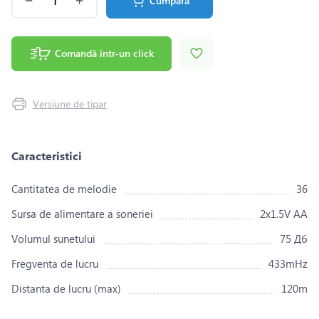
Cumpără
Comandă într-un click
Versiune de tipar
Caracteristici
Сantitatea de melodie
36
Sursa de alimentare a soneriei
2x1.5V AA
Volumul sunetului
75 Дб
Fregventa de lucru
433mHz
Distanta de lucru (max)
120m