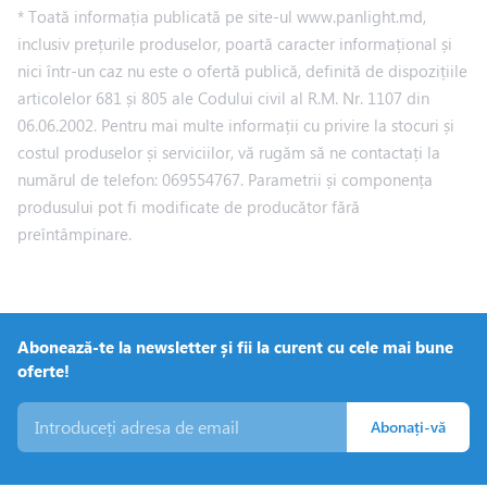
* Toată informația publicată pe site-ul www.panlight.md,
inclusiv prețurile produselor, poartă caracter informațional și
nici într-un caz nu este o ofertă publică, definită de dispozițiile
articolelor 681 și 805 ale Codului civil al R.M. Nr. 1107 din
06.06.2002. Pentru mai multe informații cu privire la stocuri și
costul produselor și serviciilor, vă rugăm să ne contactați la
numărul de telefon: 069554767. Parametrii și componența
produsului pot fi modificate de producător fără
preîntâmpinare.
Abonează-te la newsletter și fii la curent cu cele mai bune
oferte!
Abonați-vă