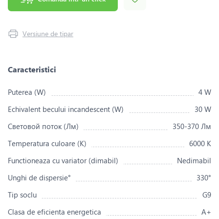
Versiune de tipar
Caracteristici
Puterea (W)
4 W
Echivalent becului incandescent (W)
30 W
Световой поток (Лм)
350-370 Лм
Temperatura culoare (K)
6000 K
Functioneaza cu variator (dimabil)
Nedimabil
Unghi de dispersie°
330°
Tip soclu
G9
Clasa de eficienta energetica
A+