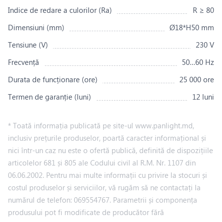
Indice de redare a culorilor (Ra)
R ≥ 80
Dimensiuni (mm)
Ø18*H50 mm
Tensiune (V)
230 V
Frecvență
50…60 Hz
Durata de funcționare (ore)
25 000 ore
Termen de garanție (luni)
12 luni
* Toată informația publicată pe site-ul www.panlight.md,
inclusiv prețurile produselor, poartă caracter informațional și
nici într-un caz nu este o ofertă publică, definită de dispozițiile
articolelor 681 și 805 ale Codului civil al R.M. Nr. 1107 din
06.06.2002. Pentru mai multe informații cu privire la stocuri și
costul produselor și serviciilor, vă rugăm să ne contactați la
numărul de telefon: 069554767. Parametrii și componența
produsului pot fi modificate de producător fără