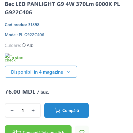
Bec LED PANLIGHT G9 4W 370Lm 6000K PL
G922C406
Cod produs: 31898
Model: PL G922C406
Culoare:
Alb
În stoc
Disponibil în 4 magazine
76.00 MDL
/ buc.
Cumpără
Comandă într-un click