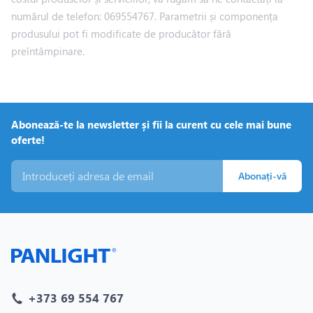
numărul de telefon: 069554767. Parametrii și componența
produsului pot fi modificate de producător fără
preîntâmpinare.
Abonează-te la newsletter și fii la curent cu cele mai bune
oferte!
Abonați-vă
+373 69 554 767