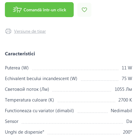
Comandă într-un click
Versiune de tipar
Caracteristici
Puterea (W)
11 W
Echivalent becului incandescent (W)
75 W
Световой поток (Лм)
1055 Лм
Temperatura culoare (K)
2700 K
Functioneaza cu variator (dimabil)
Nedimabil
Sensor
Da
Unghi de dispersie°
200°