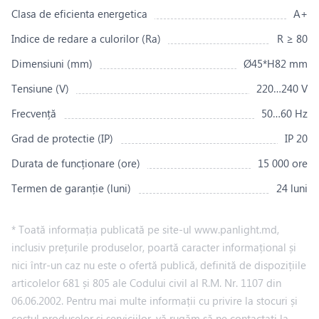
Clasa de eficienta energetica
A+
Indice de redare a culorilor (Ra)
R ≥ 80
Dimensiuni (mm)
Ø45*H82 mm
Tensiune (V)
220…240 V
Frecvență
50…60 Hz
Grad de protectie (IP)
IP 20
Durata de funcționare (ore)
15 000 ore
Termen de garanție (luni)
24 luni
* Toată informația publicată pe site-ul www.panlight.md,
inclusiv prețurile produselor, poartă caracter informațional și
nici într-un caz nu este o ofertă publică, definită de dispozițiile
articolelor 681 și 805 ale Codului civil al R.M. Nr. 1107 din
06.06.2002. Pentru mai multe informații cu privire la stocuri și
costul produselor și serviciilor, vă rugăm să ne contactați la