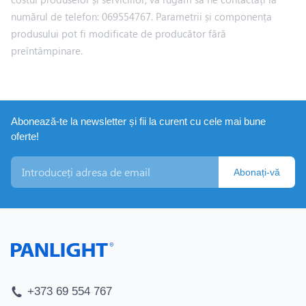
numărul de telefon: 069554767. Parametrii și componența
produsului pot fi modificate de producător fără
preîntâmpinare.
Abonează-te la newsletter și fii la curent cu cele mai bune
oferte!
Abonați-vă
+373 69 554 767