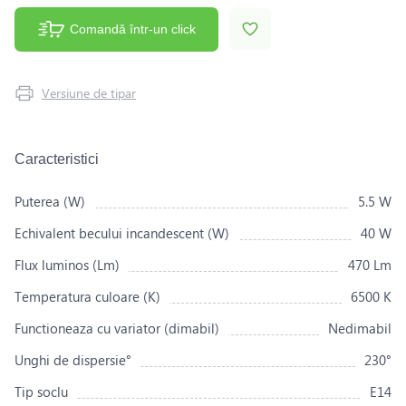
Comandă într-un click
Versiune de tipar
Caracteristici
Puterea (W)
5.5 W
Echivalent becului incandescent (W)
40 W
Flux luminos (Lm)
470 Lm
Temperatura culoare (K)
6500 K
Functioneaza cu variator (dimabil)
Nedimabil
Unghi de dispersie°
230°
Tip soclu
E14