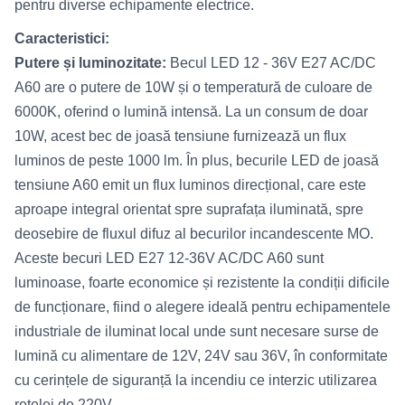
pentru diverse echipamente electrice.
Caracteristici:
Putere și luminozitate:
Becul LED 12 - 36V E27 AC/DC
A60 are o putere de 10W și o temperatură de culoare de
6000K, oferind o lumină intensă. La un consum de doar
10W, acest bec de joasă tensiune furnizează un flux
luminos de peste 1000 lm. În plus, becurile LED de joasă
tensiune A60 emit un flux luminos direcțional, care este
aproape integral orientat spre suprafața iluminată, spre
deosebire de fluxul difuz al becurilor incandescente MO.
Aceste becuri LED E27 12-36V AC/DC A60 sunt
luminoase, foarte economice și rezistente la condiții dificile
de funcționare, fiind o alegere ideală pentru echipamentele
industriale de iluminat local unde sunt necesare surse de
lumină cu alimentare de 12V, 24V sau 36V, în conformitate
cu cerințele de siguranță la incendiu ce interzic utilizarea
rețelei de 220V.