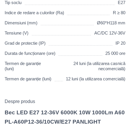
Tip soclu
E27
Indice de redare a culorilor (Ra)
R ≥ 80
Dimensiuni (mm)
Ø60*H118 mm
Tensiune (V)
AC/DC 12V-36V
Grad de protectie (IP)
IP 20
Durata de funcționare (ore)
25 000 ore
Termen de garanție
24 luni (la utilizarea casnică
(luni)
necomercială)
Termen de garanție (luni)
12 luni (la utilizarea comercială)
Despre produs
Bec LED E27 12-36V 6000K 10W 1000Lm A60
PL-A60P12-36/10СW/E27 PANLIGHT