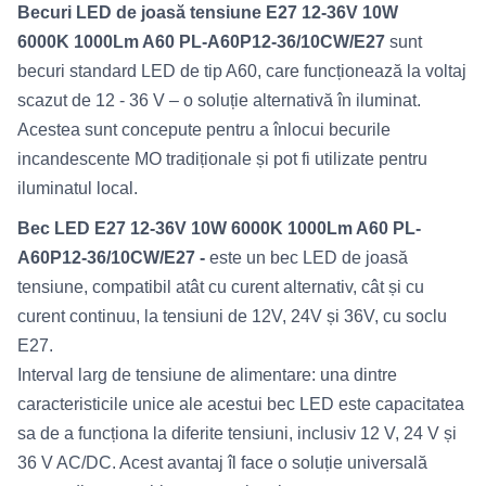
Becuri LED de joasă tensiune E27 12-36V 10W
6000K 1000Lm A60 PL-A60P12-36/10СW/E27
sunt
becuri standard LED de tip A60, care funcționează la voltaj
scazut de 12 - 36 V – o soluție alternativă în iluminat.
Acestea sunt concepute pentru a înlocui becurile
incandescente MO tradiționale și pot fi utilizate pentru
iluminatul local.
Bec LED E27 12-36V 10W 6000K 1000Lm A60 PL-
A60P12-36/10СW/E27 -
este un bec LED de joasă
tensiune, compatibil atât cu curent alternativ, cât și cu
curent continuu, la tensiuni de 12V, 24V și 36V, cu soclu
E27.
Interval larg de tensiune de alimentare: una dintre
caracteristicile unice ale acestui bec LED este capacitatea
sa de a funcționa la diferite tensiuni, inclusiv 12 V, 24 V și
36 V AC/DC. Acest avantaj îl face o soluție universală