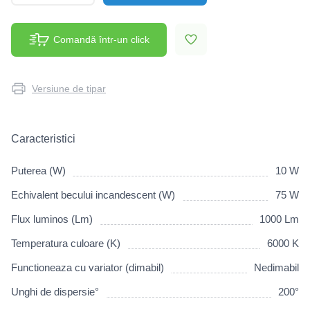
Comandă într-un click
Versiune de tipar
Caracteristici
Puterea (W)
10 W
Echivalent becului incandescent (W)
75 W
Flux luminos (Lm)
1000 Lm
Temperatura culoare (K)
6000 K
Functioneaza cu variator (dimabil)
Nedimabil
Unghi de dispersie°
200°