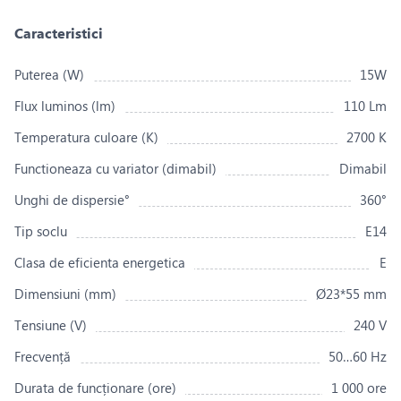
Caracteristici
Puterea (W)
15W
Flux luminos (lm)
110 Lm
Temperatura culoare (K)
2700 K
Functioneaza cu variator (dimabil)
Dimabil
Unghi de dispersie°
360°
Tip soclu
E14
Clasa de eficienta energetica
E
Dimensiuni (mm)
Ø23*55 mm
Tensiune (V)
240 V
Frecvență
50…60 Hz
Durata de funcționare (ore)
1 000 ore