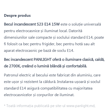
Despre produs
Becul incandescent S23 E14 15W
este o soluție universală
pentru electrocasnice și iluminat local. Datorită
dimensiunilor sale compacte și soclului standard E14, poate
fi folosit ca bec pentru frigider, bec pentru hotă sau alt
aparat electrocasnic pe bază de soclu E14.
Bec incandescent PANLIGHT oferă o iluminare clasică, caldă,
de 2700K, creând o lumină blândă și confortabilă.
Patronul electric al becului este fabricat din aluminiu, care
este ușor și rezistent la căldură. Instalarea ușoară și soclul
standard E14 asigură compatibilitatea cu majoritatea
electrocasnicelor și corpurilor de iluminat.
* Toată informația publicată pe site-ul www.panlight.md,