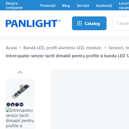
Despre
Locur
Promoții
Blog
Servicii
Asistență
companie
vacan
Căutare
Catalog
...
Acasă
Bandă LED, profil aluminiu LED, module.
Senzori, 
Intrerupator senzor tactil dimabil pentru profile si banda LED