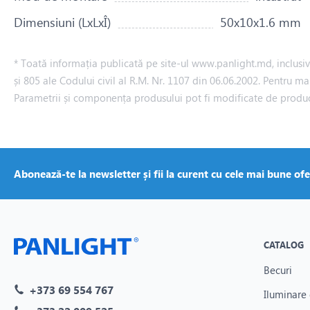
Dimensiuni (LxLxÎ)
50х10х1.6 mm
* Toată informația publicată pe site-ul www.panlight.md, inclusiv p
și 805 ale Codului civil al R.M. Nr. 1107 din 06.06.2002. Pentru ma
Parametrii și componența produsului pot fi modificate de produ
Abonează-te la newsletter și fii la curent cu cele mai bune ofe
CATALOG
Becuri
+373 69 554 767
Iluminare 