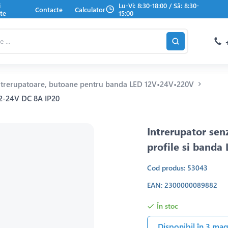
i
Lu-Vi: 8:30-18:00 / Sâ: 8:30-
Contacte
Calculator
te
15:00
intrerupatoare, butoane pentru banda LED 12V•24V•220V
 12-24V DC 8A IP20
Intrerupator sen
profile si band
Cod produs: 53043
EAN: 2300000089882
În stoc
Disponibil în 3 ma