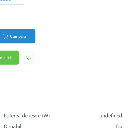
.
Cumpără
n click
Puterea de ieșire (W)
undefined
Dimabil
Da