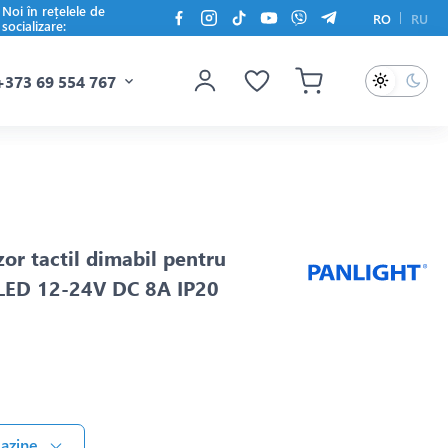
Noi în rețelele de
RO
RU
socializare:
+373 69 554 767
zor tactil dimabil pentru
a LED 12-24V DC 8A IP20
gazine