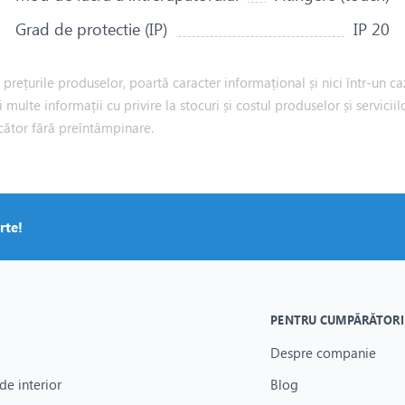
Grad de protectie (IP)
IP 20
rețurile produselor, poartă caracter informațional și nici într-un caz
i multe informații cu privire la stocuri și costul produselor și servic
cător fără preîntâmpinare.
rte!
PENTRU CUMPĂRĂTORI
Despre companie
de interior
Blog